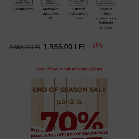
Garantie 2 ani
Material in
Sistem de
Structura
standardele
inchidere soft-
inalta a
E1
close
piciorului care
faciliteaza
curatarea
1.956,00 LEI
- 25%
2.608,00 LEI
Pretul afișat include reducere aplicată.