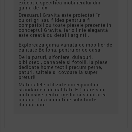
exceptie specifica mobilierului din
gama de lux.
Dresuarul Gravita este proiectat în
culori gri sau fildes pentru a fi
compatibil cu toate piesele prezente in
conceptul Gravita, iar o linie elegantă
este creată cu detalii argintii.
Exploreaza gama variata de mobilier de
calitate Bellona, pentru orice casa.
De la paturi, sifoniere, dulapuri,
biblioteci, canapele si fotolii, la piese
dedicate home textil precum perne,
paturi, saltele si covoare la super
preturi!
Materialele utilizate corespund cu
standardele de calitate E-1 care sunt
inofensive pentru mediu si sanatatea
umana, fara a contine substante
daunatoare.