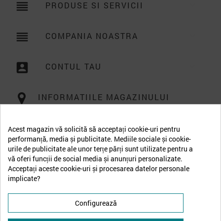
reorder
PRODUSE SI SERVICII

reorder
COMPANIA NOASTRA

account_box
CONTUL TAU

INFORMATIILE MAGAZINULUI
Acest magazin vă solicită să acceptați cookie-uri pentru
performanță, media și publicitate. Mediile sociale și cookie-
urile de publicitate ale unor terțe părți sunt utilizate pentru a
vă oferi funcții de social media și anunțuri personalizate.
Acceptați aceste cookie-uri și procesarea datelor personale
implicate?
Configurează