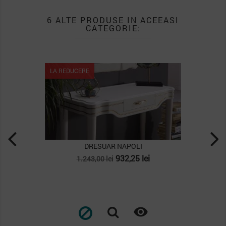
6 ALTE PRODUSE IN ACEEASI
CATEGORIE:
LA REDUCERE
NAPOLI
DRESUAR VERONICA
ret
Pret
Pret
32,25 lei
2.521,50 lei
3.362,00 lei
de
baza

