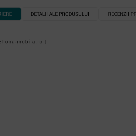
RIERE
DETALII ALE PRODUSULUI
RECENZII P
llona-mobila.ro |