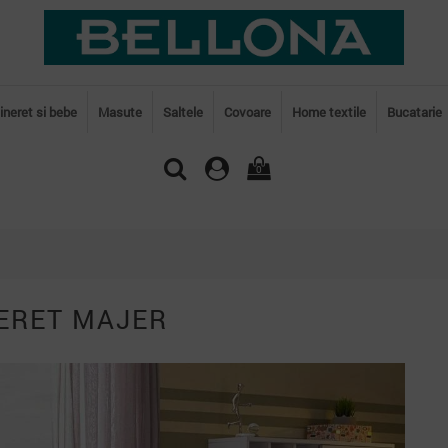
tineret si bebe
Masute
Saltele
Covoare
Home textile
Bucatarie
0
NERET MAJER