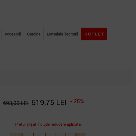
Accesorii
Gradina
Materiale Tapiterii
O U T L E T
519,75 LEI
- 25%
693,00 LEI
Pretul afișat include reducere aplicată.