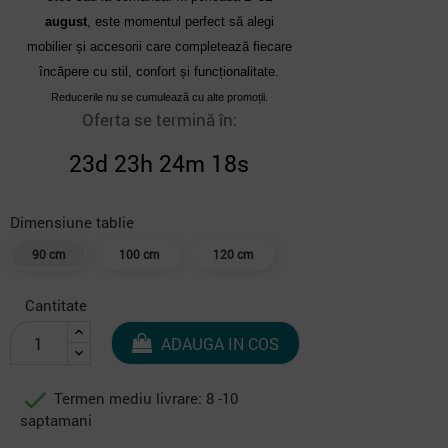
august
, este momentul perfect să alegi
mobilier și accesorii care completează fiecare
încăpere cu stil, confort și funcționalitate.
Reducerile nu se cumulează cu alte promoții.
Oferta se termină în:
23d 23h 24m 17s
Dimensiune tablie
90 cm
100 cm
120 cm
Cantitate
ADAUGA IN COS

Termen mediu livrare: 8 -10
saptamani