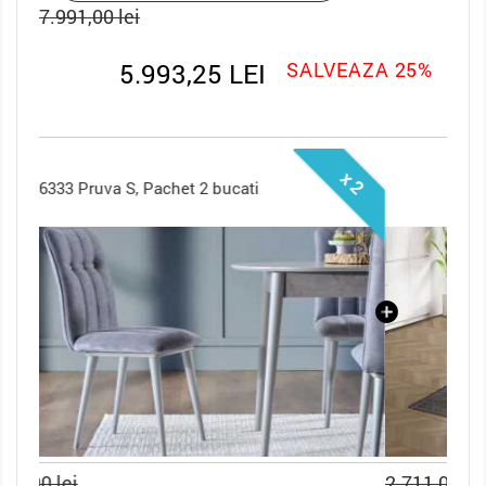
7.991,00 lei
5.993,25 LEI
SALVEAZA 25%
x 2
Masa Extensibila Pruva
2.711,00 lei