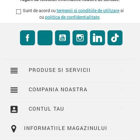
Sunt de acord cu
termenii si conditiile de utilizare
si
cu
politica de confidentialitate
.
Facebook
RSS
YouTube
Instagram
LinkedIn
TikTok
reorder
PRODUSE SI SERVICII

reorder
COMPANIA NOASTRA

account_box
CONTUL TAU

INFORMATIILE MAGAZINULUI