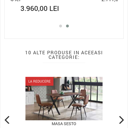
2.033,25 LEI
10 ALTE PRODUSE IN ACEEASI
CATEGORIE:
EDUCERE
LA REDUCERE
MASA SESTO
MASA BUCATARIE 