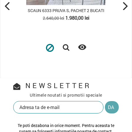
SCAUN 6333 PRUVA S, PACHET 2 BUCATI
Pret
Pret
1.980,00 lei
2.640,00 lei
de
baza

NEWSLETTER
Ultimele noutati si promotii speciale
Te poti dezabona in orice moment. Pentru aceasta te
rugam sa folosesti informatiile noastre de contact.