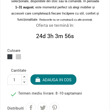
selecționate, disponibile din stoc sau la comandă. În perioada
1–31 august
, este momentul perfect să alegi mobilier și
accesorii care completează fiecare încăpere cu stil, confort și
funcționalitate.
Reducerile nu se cumulează cu alte promoții.
Oferta se termină în:
24d 3h 3m 56s
Culoare
Antracit
Gri
deschis
Cantitate
ADAUGA IN COS

Termen mediu livrare: 8 -10 saptamani
Distribuiti