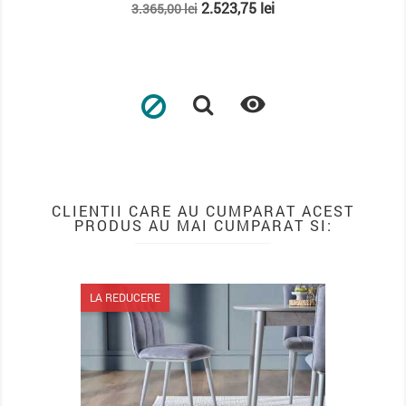
Pret
Pret
Pret
2.523,75 lei
3.365,00 lei
2.502,00 le
de
de
baza
baza

CLIENTII CARE AU CUMPARAT ACEST
PRODUS AU MAI CUMPARAT SI:
LA REDUCERE