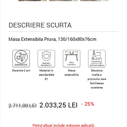
DESCRIERE SCURTA
Masa Extensibila Pruva, 130/160x80x76cm
Garantie 2 ani
Material in
Masa
Structura
standardele
extensibila
inalta a
E1
piciorului care
faciliteaza
curatarea
2.033,25 LEI
- 25%
2.711,00 LEI
Pretul afișat include reducere aplicată.