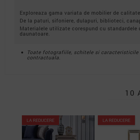
Exploreaza gama variata de mobilier de calitate
De la paturi, sifoniere, dulapuri, biblioteci, can
Materialele utilizate corespund cu standardele 
daunatoare.
Toate fotografiile, schitele si caracteristicil
contractuala.
10 
Lipsa stoc
 REDUCERE
LA REDUCERE