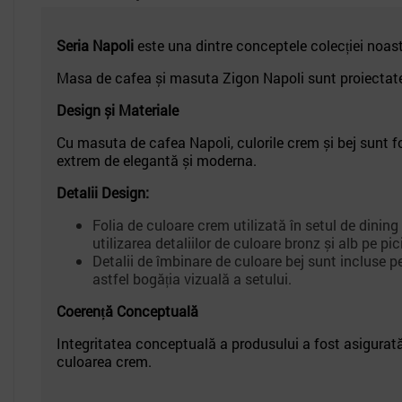
Seria Napoli
este una dintre conceptele colecției noas
Masa de cafea și masuta Zigon Napoli sunt proiectate p
Design și Materiale
Cu masuta de cafea Napoli, culorile crem și bej sunt fo
extrem de elegantă și moderna.
Detalii Design:
Folia de culoare crem utilizată în setul de dinin
utilizarea detaliilor de culoare bronz și alb pe pic
Detalii de îmbinare de culoare bej sunt incluse p
astfel bogăția vizuală a setului.
Coerență Conceptuală
Integritatea conceptuală a produsului a fost asigurată
culoarea crem.