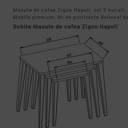
Masute de cafea Zigon Napoli, set 3 bucati,
Mobila premium. Mi se potriveste Bellona! be
Schita Masute de cafea Zigon Napoli