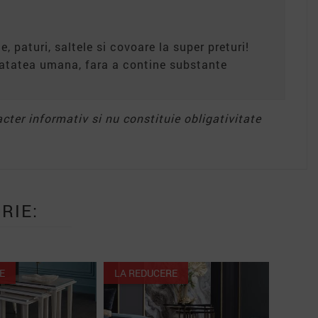
e, paturi, saltele si covoare la super preturi!
anatatea umana, fara a contine substante
acter informativ si nu constituie obligativitate
RIE:
Lipsa stoc
LA REDUCERE
LA REDUCERE