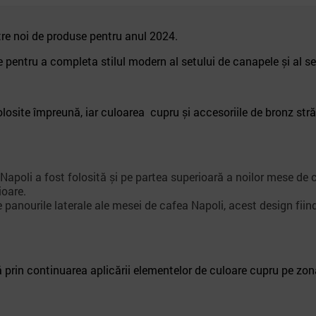
tre noi de produse pentru anul 2024.
entru a completa stilul modern al setului de canapele și al set
losite împreună, iar culoarea cupru și accesoriile de bronz stră
g Napoli a fost folosită și pe partea superioară a noilor mese de
ioare.
e panourile laterale ale mesei de cafea Napoli, acest design fii
 prin continuarea aplicării elementelor de culoare cupru pe zon