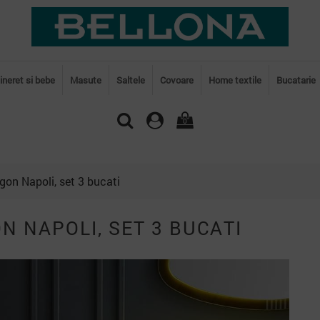
tineret si bebe
Masute
Saltele
Covoare
Home textile
Bucatarie
0
on Napoli, set 3 bucati
N NAPOLI, SET 3 BUCATI