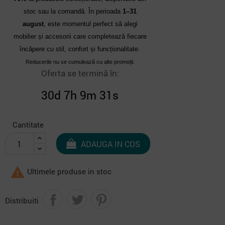
stoc sau la comandă. În perioada
1–31
august
, este momentul perfect să alegi
mobilier și accesorii care completează fiecare
încăpere cu stil, confort și funcționalitate.
Reducerile nu se cumulează cu alte promoții.
Oferta se termină în:
30d 7h 9m 30s
Cantitate
ADAUGA IN COS

Ultimele produse in stoc
Distribuiti