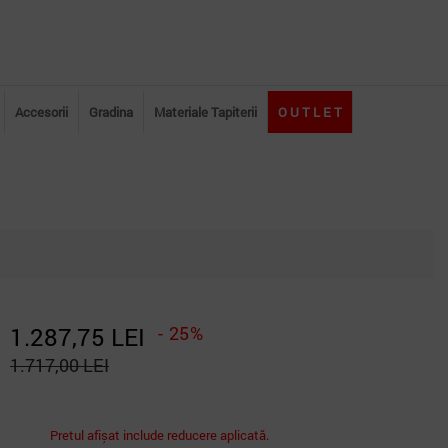
Accesorii
Gradina
Materiale Tapiterii
O U T L E T
1.287,75 LEI
- 25%
1.717,00 LEI
Pretul afișat include reducere aplicată.