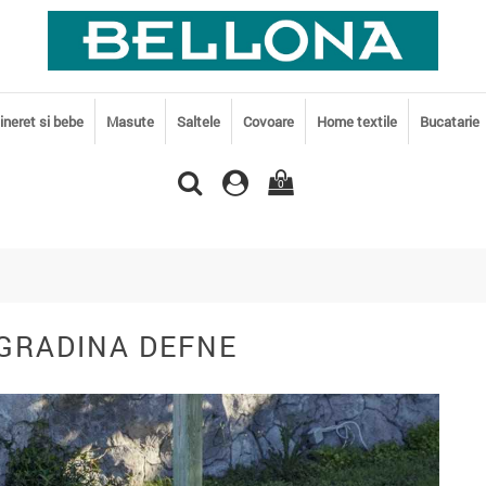
tineret si bebe
Masute
Saltele
Covoare
Home textile
Bucatarie
0
 GRADINA DEFNE