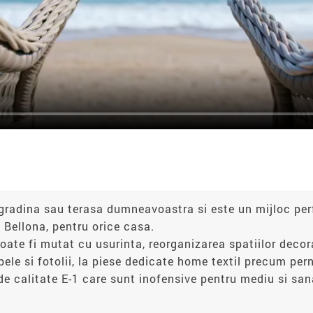
 gradina sau terasa dumneavoastra si este un mijloc per
 Bellona, pentru orice casa.
poate fi mutat cu usurinta, reorganizarea spatiilor deco
apele si fotolii, la piese dedicate home textil precum pern
de calitate E-1 care sunt inofensive pentru mediu si s