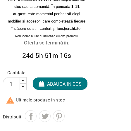
stoc sau la comandă. În perioada
1–31
august
, este momentul perfect să alegi
mobilier și accesorii care completează fiecare
încăpere cu stil, confort și funcționalitate.
Reducerile nu se cumulează cu alte promoții.
Oferta se termină în:
24d 5h 51m 15s
Cantitate
ADAUGA IN COS

Ultimele produse in stoc
Distribuiti