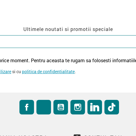
Ultimele noutati si promotii speciale
orice moment. Pentru aceasta te rugam sa folosesti informatiil
ilizare
si cu
politica de confidentialitate
.
Facebook
RSS
YouTube
Instagram
LinkedIn
TikTok