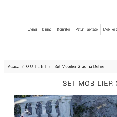
Living
Dining
Dormitor
Paturi Tapitate
Mobilier 
Acasa
O U T L E T
Set Mobilier Gradina Defne
SET MOBILIER