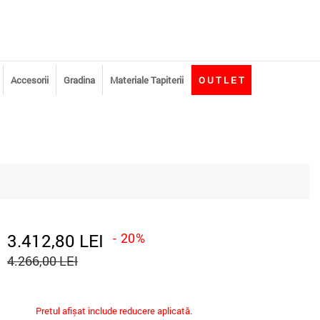
Accesorii
Gradina
Materiale Tapiterii
O U T L E T
3.412,80 LEI
- 20%
4.266,00 LEI
Pretul afișat include reducere aplicată.