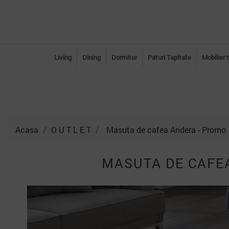
Living
Dining
Dormitor
Paturi Tapitate
Mobilier 
Acasa
O U T L E T
Masuta de cafea Andera - Promo
MASUTA DE CAFE