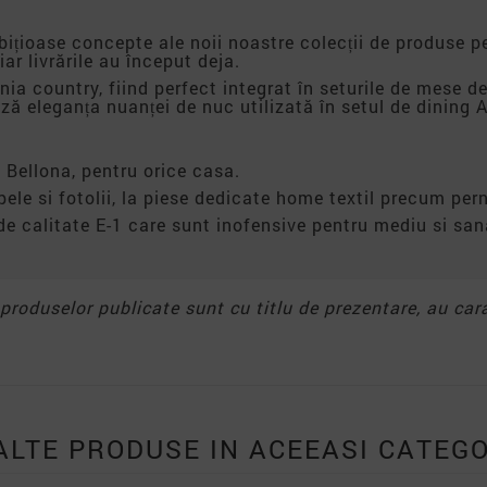
ițioase concepte ale noii noastre colecții de produse pe
iar livrările au început deja.
a country, fiind perfect integrat în seturile de mese de 
ă eleganța nuanței de nuc utilizată în setul de dining A
 Bellona, pentru orice casa.
apele si fotolii, la piese dedicate home textil precum pern
de calitate E-1 care sunt inofensive pentru mediu si s
e produselor publicate sunt cu titlu de prezentare, au car
ALTE PRODUSE IN ACEEASI CATEGO