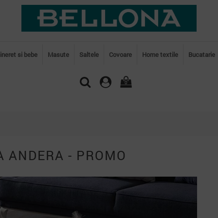
tineret si bebe
Masute
Saltele
Covoare
Home textile
Bucatarie
0
A ANDERA - PROMO