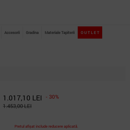
Accesorii
Gradina
Materiale Tapiterii
O U T L E T
1.017,10 LEI
- 30%
1.453,00 LEI
Pretul afișat include reducere aplicată.