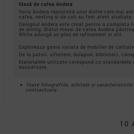
Masă de cafea Andera
Seria Andera reprezintă unul dintre cele mai amb
cafea, nesting și de colț au fost atent studiate, 
Designul Andera este creat pentru a completa lini
de dining. Blatul mesei de cafea Andera păstreaz
White adaugă un plus de rafinament și stil.
Exploreaza gama variata de mobilier de calitate
De la paturi, sifoniere, dulapuri, biblioteci, can
Materialele utilizate corespund cu standardele 
daunatoare.
Toate fotografiile, schitele si caracteristicil
contractuala.
10 