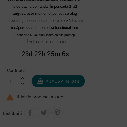
stoc sau la comandă. În perioada
1–31
august
, este momentul perfect să alegi
mobilier și accesorii care completează fiecare
încăpere cu stil, confort și funcționalitate.
Reducerile nu se cumulează cu alte promoții.
Oferta se termină în:
23d 22h 25m 5s
Cantitate
ADAUGA IN COS

Ultimele produse in stoc
Distribuiti