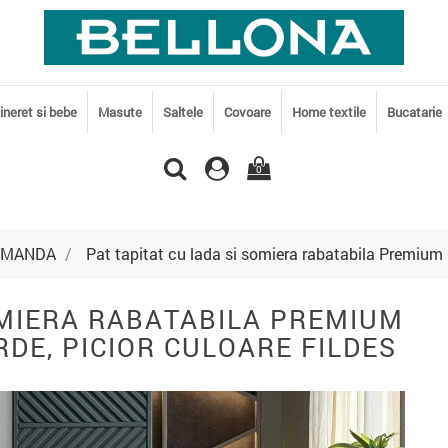
tineret si bebe
Masute
Saltele
Covoare
Home textile
Bucatarie
0
 COMANDA
Pat tapitat cu lada si somiera rabatabila Premium 
OMIERA RABATABILA PREMIUM
RDE, PICIOR CULOARE FILDES