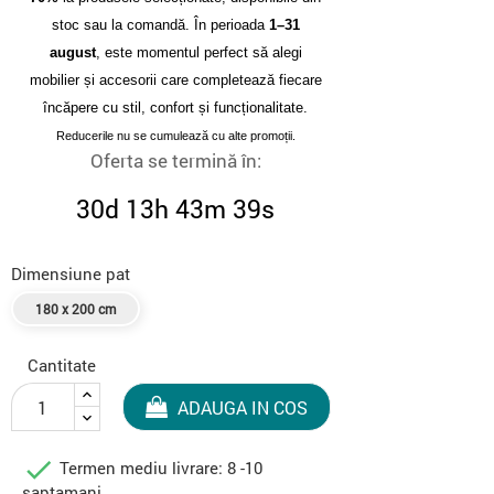
stoc sau la comandă. În perioada
1–31
august
, este momentul perfect să alegi
mobilier și accesorii care completează fiecare
încăpere cu stil, confort și funcționalitate.
Reducerile nu se cumulează cu alte promoții.
Oferta se termină în:
30d 13h 43m 38s
Dimensiune pat
180 x 200 cm
Cantitate
ADAUGA IN COS

Termen mediu livrare: 8 -10
saptamani