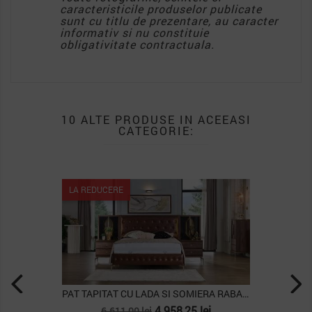
caracteristicile produselor publicate
sunt cu titlu de prezentare, au caracter
informativ si nu constituie
obligativitate contractuala.
10 ALTE PRODUSE IN ACEEASI
CATEGORIE:
LA REDUCERE
PAT TAPITAT CU LADA SI SOMIERA RABATABILA...
Pret
Pret
4.958,25 lei
6.611,00 lei