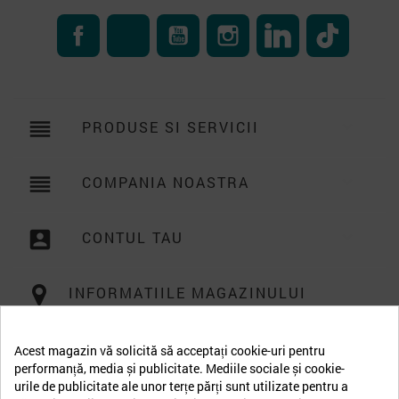
Facebook
RSS
YouTube
Instagram
LinkedIn
TikTok
reorder
PRODUSE SI SERVICII

reorder
COMPANIA NOASTRA

account_box
CONTUL TAU

INFORMATIILE MAGAZINULUI
Acest magazin vă solicită să acceptați cookie-uri pentru
performanță, media și publicitate. Mediile sociale și cookie-
urile de publicitate ale unor terțe părți sunt utilizate pentru a