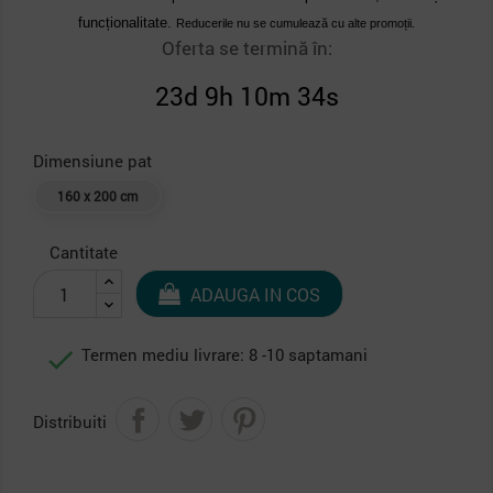
funcționalitate.
Reducerile nu se cumulează cu alte promoții.
Oferta se termină în:
23d 9h 10m 33s
Dimensiune pat
160 x 200 cm
Cantitate
ADAUGA IN COS

Termen mediu livrare: 8 -10 saptamani
Distribuiti