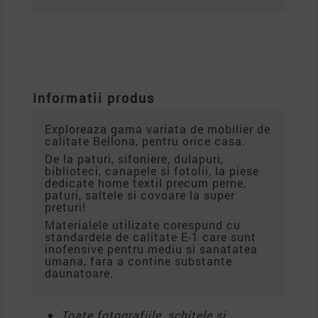
Informatii produs
Exploreaza gama variata de mobilier de
calitate Bellona, pentru orice casa.
De la paturi, sifoniere, dulapuri,
biblioteci, canapele si fotolii, la piese
dedicate home textil precum perne,
paturi, saltele si covoare la super
preturi!
Materialele utilizate corespund cu
standardele de calitate E-1 care sunt
inofensive pentru mediu si sanatatea
umana, fara a contine substante
daunatoare.
Toate fotografiile, schitele si