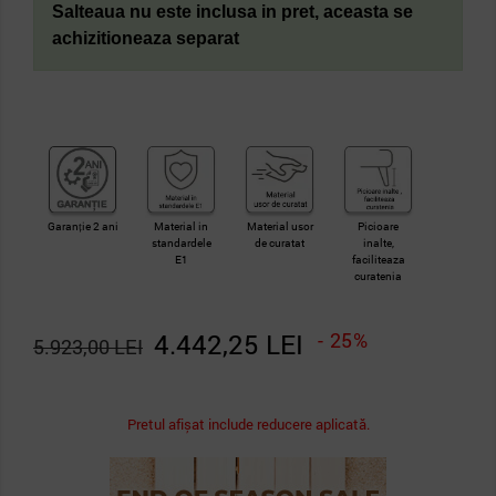
Salteaua nu este inclusa in pret, aceasta se
achizitioneaza separat
Garanție 2 ani
Material in
Material usor
Picioare
standardele
de curatat
inalte,
E1
faciliteaza
curatenia
4.442,25 LEI
- 25%
5.923,00 LEI
Pretul afișat include reducere aplicată.