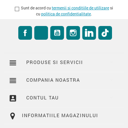
Sunt de acord cu
termenii si conditiile de utilizare
si
cu
politica de confidentialitate
.
Facebook
RSS
YouTube
Instagram
LinkedIn
TikTok
reorder
PRODUSE SI SERVICII

reorder
COMPANIA NOASTRA

account_box
CONTUL TAU

INFORMATIILE MAGAZINULUI