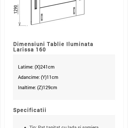
Dimensiuni Tablie Iluminata
Larissa 160
Latime: (X)241
cm
Adancime: (Y)11cm
Inaltime: (Z)129
cm
Specificatii
Tip: Pat tapitat cu lada si somiera