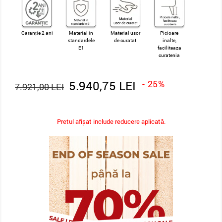
Garanție 2 ani
Material in
Material usor
Picioare
standardele
de curatat
inalte,
E1
faciliteaza
curatenia
5.940,75 LEI
- 25%
7.921,00 LEI
Pretul afișat include reducere aplicată.