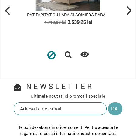
PAT TAPITAT CU LADA SI SOMIERA RABATABILA...
Pret
Pret
3.539,25 lei
4.719,00 lei
de
baza

NEWSLETTER
Ultimele noutati si promotii speciale
Te poti dezabona in orice moment. Pentru aceasta te
rugam sa folosesti informatiile noastre de contact.