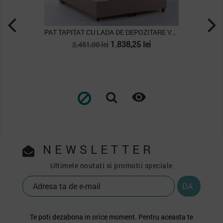
PAT TAPITAT CU LADA DE DEPOZITARE VERSO,...
Pret
Pret
1.838,25 lei
2.451,00 lei
de
baza

NEWSLETTER
Ultimele noutati si promotii speciale
Te poti dezabona in orice moment. Pentru aceasta te