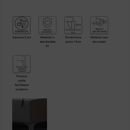
Garanție 2 ani
Material in
Dimensiune
Material usor
standardele
picior 15cm
de curatat
E1
Picioare
inalte,
faciliteaza
curatenia