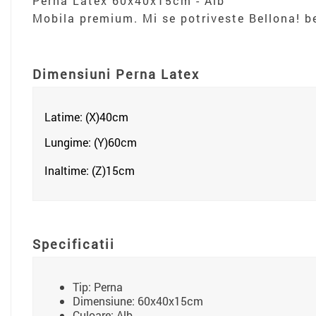
Perna Latex 60x40x15cm - Alb
Mobila premium. Mi se potriveste Bellona! be
Dimensiuni Perna Latex
Latime: (X)40
cm
Lungime: (Y)60
cm
Inaltime: (Z)15cm
Specificatii
Tip: Perna
Dimensiune: 60x40x15cm
Culoare: Alb