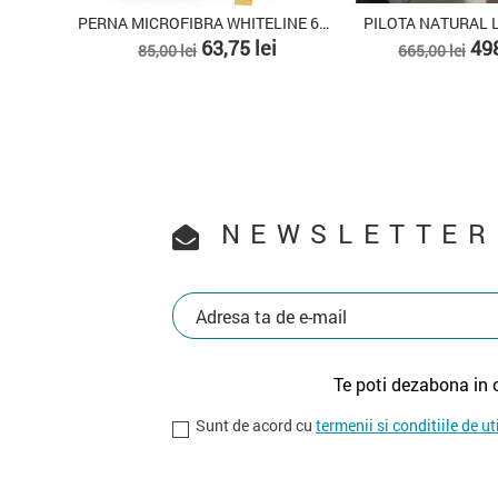
 LINE BAMBUS
PILOTA STRESS FREE - ALB
et
Pret
Pret
Pret
8,75 lei
387,00 lei
516,00 lei
69,00
de
de
baza
baz
NEWSLETTER
Te poti dezabona in 
Sunt de acord cu
termenii si conditiile de ut