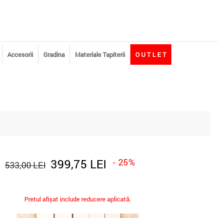
Accesorii
Gradina
Materiale Tapiterii
O U T L E T
399,75 LEI
- 25%
533,00 LEI
Pretul afișat include reducere aplicată.