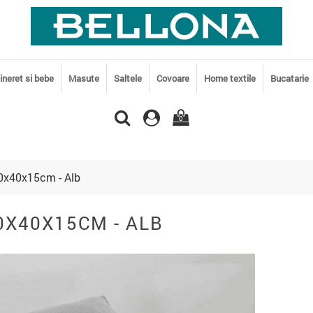
tineret si bebe
Masute
Saltele
Covoare
Home textile
Bucatarie
0
0x40x15cm - Alb
0X40X15CM - ALB