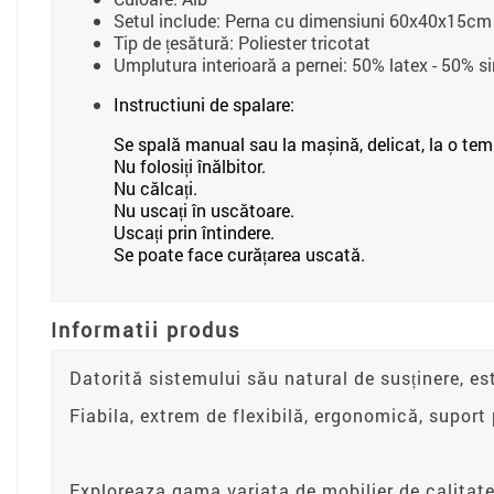
Setul include: Perna cu dimensiuni 60x40x15cm
Tip de țesătură: Poliester tricotat
Umplutura interioară a pernei: 50% latex - 50% si
Instructiuni de spalare:
Se spală manual sau la mașină, delicat, la o tem
Nu folosiți înălbitor.
Nu călcați.
Nu uscați în uscătoare.
Uscați prin întindere.
Se poate face curățarea uscată.
Informatii produs
Datorită sistemului său natural de susținere, e
Fiabila, extrem de flexibilă, ergonomică, suport 
Exploreaza gama variata de mobilier de calitate