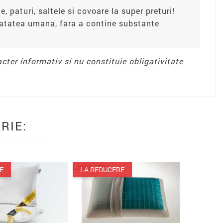
e, paturi, saltele si covoare la super preturi!
anatatea umana, fara a contine substante
acter informativ si nu constituie obligativitate
RIE:
Lipsa stoc
EDUCERE
LA REDUCERE