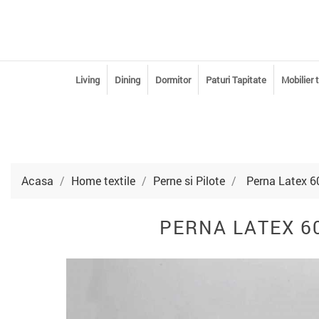
Living
Dining
Dormitor
Paturi Tapitate
Mobilier 
Acasa
Home textile
Perne si Pilote
Perna Latex 6
PERNA LATEX 6