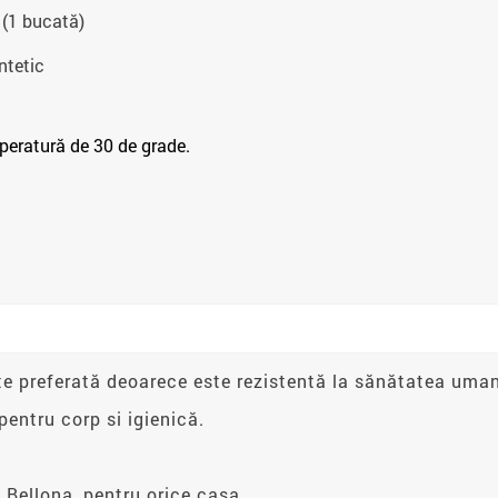
 (1 bucată)
ntetic
peratură de 30 de grade.
ste preferată deoarece este rezistentă la sănătatea uman
pentru corp si igienică.
 Bellona, pentru orice casa.