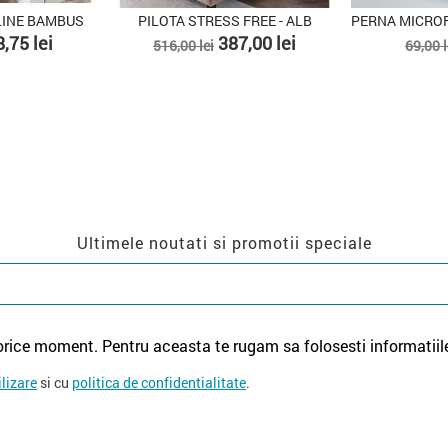
PERNA MICROFIBRA WHITELINE 50 X 70 CM - ALBA
PERNĂ CU GEL VISCOGEL, 60X40X15CM, ALB
PERNA
Pret
Pret
Pret
51,75 lei
245,25 lei
 lei
327,00 lei
de
a
baza
Ultimele noutati si promotii speciale
orice moment. Pentru aceasta te rugam sa folosesti informatiil
ilizare
si cu
politica de confidentialitate
.