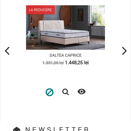
LA REDUCERE
SALTEA CAPRICE
Pret
Pret
1.448,25 lei
1.931,00 lei
de
baza

NEWSLETTER