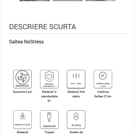
DESCRIERE SCURTA
Saltea NoStress
Garantie 2 ani
Material in
Material Anti
Inaltime
standardele
static
Saltea 27cm
E1
Material
Topper
Sistem de