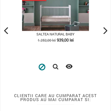
SALTEA KOLAJEN LINEN
Pret
Pret
2.462,25 lei
3.283,00 lei
de
baza

CLIENTII CARE AU CUMPARAT ACEST
PRODUS AU MAI CUMPARAT SI: