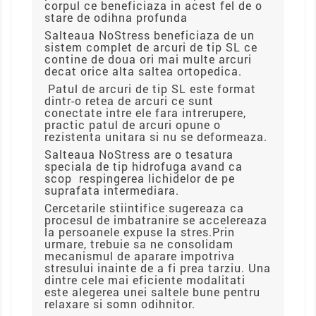
corpul ce beneficiaza in acest fel de o
stare de odihna profunda
Salteaua NoStress beneficiaza de un
sistem complet de arcuri de tip SL ce
contine de doua ori mai multe arcuri
decat orice alta saltea ortopedica.
Patul de arcuri de tip SL este format
dintr-o retea de arcuri ce sunt
conectate intre ele fara intrerupere,
practic patul de arcuri opune o
rezistenta unitara si nu se deformeaza.
Salteaua NoStress are o tesatura
speciala de tip hidrofuga avand ca
scop respingerea lichidelor de pe
suprafata intermediara.
Cercetarile stiintifice sugereaza ca
procesul de imbatranire se accelereaza
la persoanele expuse la stres.Prin
urmare, trebuie sa ne consolidam
mecanismul de aparare impotriva
stresului inainte de a fi prea tarziu. Una
dintre cele mai eficiente modalitati
este alegerea unei saltele bune pentru
relaxare si somn odihnitor.