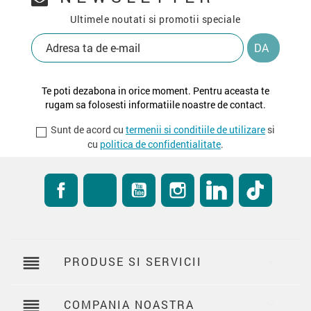
Ultimele noutati si promotii speciale
Te poti dezabona in orice moment. Pentru aceasta te
rugam sa folosesti informatiile noastre de contact.
Sunt de acord cu
termenii si conditiile de utilizare
si
cu
politica de confidentialitate
.
Facebook
RSS
YouTube
Instagram
LinkedIn
TikTok
reorder
PRODUSE SI SERVICII

reorder
COMPANIA NOASTRA
