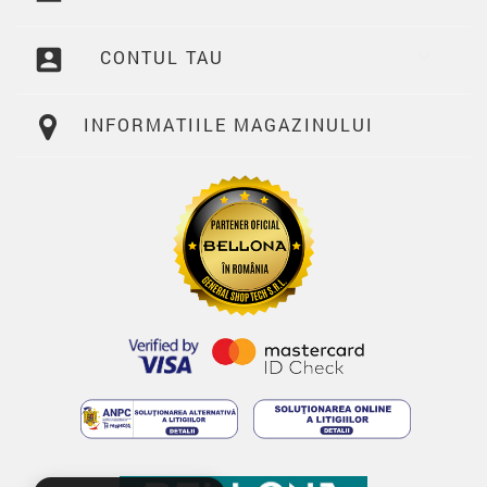
account_box
CONTUL TAU

INFORMATIILE MAGAZINULUI