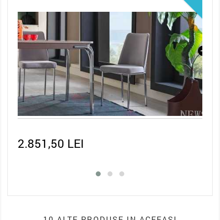
931,50 LEI
2.0
10 ALTE PRODUSE IN ACEEASI