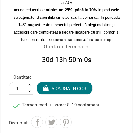
la 70%
aduce reduceri de
minimum 25%, până la 70%
la produsele
selecționate, disponibile din stoc sau la comandă. În perioada
1–31 august
, este momentul perfect să alegi mobilier și
accesorii care completează fiecare încăpere cu stil, confort și
funcționalitate.
Reducerile nu se cumulează cu alte promoții.
Oferta se termină în:
30d 13h 49m 59s
Cantitate
ADAUGA IN COS

Termen mediu livrare: 8 -10 saptamani
Distribuiti