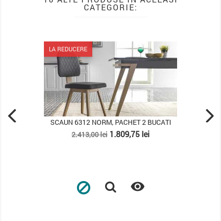
CATEGORIE:
 REDUCERE
LA REDUCERE
CAUN 6312 NORM, PACHET 2 BUCATI
SCAUN SEST
Pret
Pret
Pret
1.809,75 lei
2.413,00 lei
1.726,00
de
de
baza
baza
