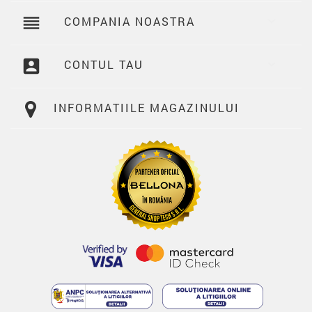
reorder
COMPANIA NOASTRA

account_box
CONTUL TAU

INFORMATIILE MAGAZINULUI