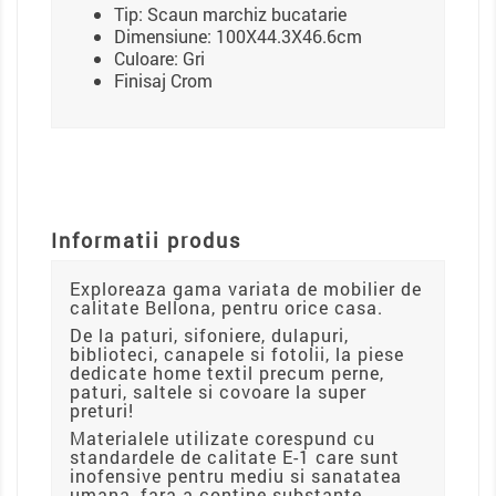
Tip: Scaun marchiz bucatarie
Dimensiune: 100X44.3X46.6cm
Culoare: Gri
Finisaj Crom
Informatii produs
Exploreaza gama variata de mobilier de
calitate Bellona, pentru orice casa.
De la paturi, sifoniere, dulapuri,
biblioteci, canapele si fotolii, la piese
dedicate home textil precum perne,
paturi, saltele si covoare la super
preturi!
Materialele utilizate corespund cu
standardele de calitate E-1 care sunt
inofensive pentru mediu si sanatatea
umana, fara a contine substante