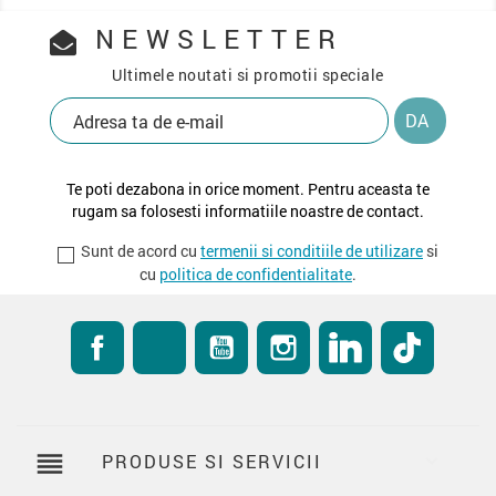
NEWSLETTER
Ultimele noutati si promotii speciale
Te poti dezabona in orice moment. Pentru aceasta te
rugam sa folosesti informatiile noastre de contact.
Sunt de acord cu
termenii si conditiile de utilizare
si
cu
politica de confidentialitate
.
Facebook
RSS
YouTube
Instagram
LinkedIn
TikTok
reorder
PRODUSE SI SERVICII
