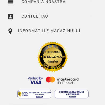
reorder
COMPANIA NOASTRA

account_box
CONTUL TAU

INFORMATIILE MAGAZINULUI