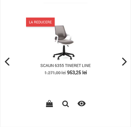
LA REDUCERE
SCAUN 6355 TINERET LINE
Pret
Pret
953,25 lei
1.271,00 lei
de
baza
