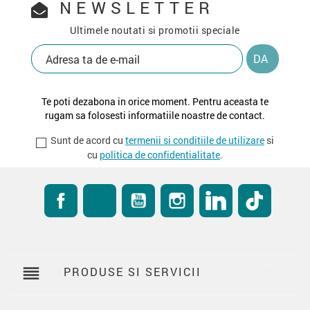
NEWSLETTER
Ultimele noutati si promotii speciale
Te poti dezabona in orice moment. Pentru aceasta te
rugam sa folosesti informatiile noastre de contact.
Sunt de acord cu
termenii si conditiile de utilizare
si
cu
politica de confidentialitate
.
Facebook
RSS
YouTube
Instagram
LinkedIn
TikTok
reorder
PRODUSE SI SERVICII
