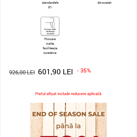
standardele
de curatat
E1
Picioare
inalte,
faciliteaza
curatenia
601,90 LEI
- 35%
926,00 LEI
Pretul afișat include reducere aplicată.