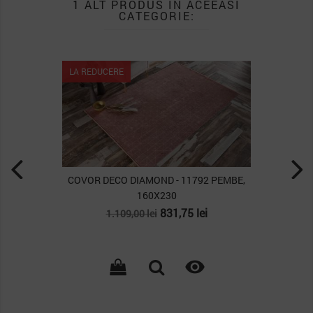
1 ALT PRODUS IN ACEEASI
CATEGORIE:
LA REDUCERE
COVOR DECO DIAMOND - 11792 PEMBE,
160X230
Pret
Pret
831,75 lei
1.109,00 lei
de
baza
