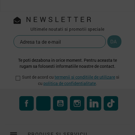
NEWSLETTER
Ultimele noutati si promotii speciale
Te poti dezabona in orice moment. Pentru aceasta te
rugam sa folosesti informatiile noastre de contact.
Sunt de acord cu
termenii si conditiile de utilizare
si
cu
politica de confidentialitate
.
Facebook
RSS
YouTube
Instagram
LinkedIn
TikTok
reorder
PRODUSE SI SERVICII
