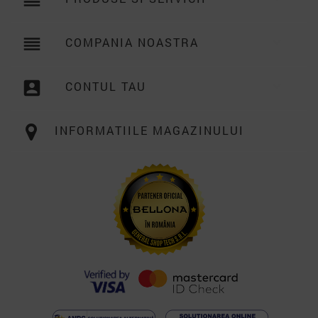
reorder
COMPANIA NOASTRA

account_box
CONTUL TAU

INFORMATIILE MAGAZINULUI