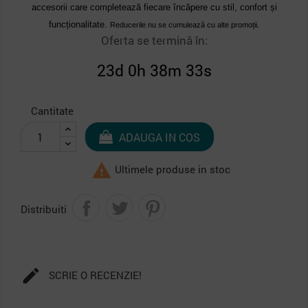
accesorii care completează fiecare încăpere cu stil, confort și
funcționalitate.
Reducerile nu se cumulează cu alte promoții.
Oferta se termină în:
23d 0h 38m 32s
Cantitate
ADAUGA IN COS

Ultimele produse in stoc
Distribuiti

SCRIE O RECENZIE!