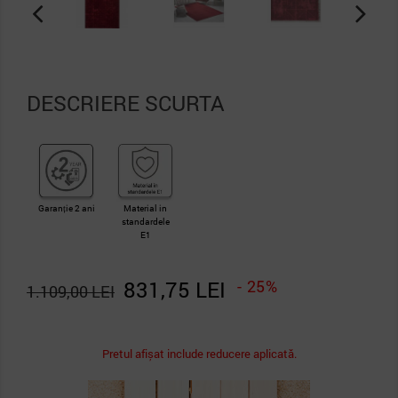
DESCRIERE SCURTA
Garanție 2 ani
Material in
standardele
E1
831,75 LEI
- 25%
1.109,00 LEI
Pretul afișat include reducere aplicată.