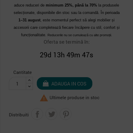
aduce reduceri de
minimum 25%, până la 70%
la produsele
selecționate, disponibile din stoc sau la comandă. În perioada
1–31 august
, este momentul perfect să alegi mobilier și
accesorii care completează fiecare încăpere cu stil, confort și
funcționalitate.
Reducerile nu se cumulează cu alte promoții.
Oferta se termină în:
29d 13h 49m 46s
Cantitate
ADAUGA IN COS

Ultimele produse in stoc
Distribuiti