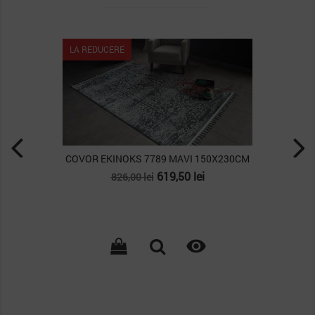
LA REDUCERE
COVOR EKINOKS 7789 MAVI 150X230CM
Pret
Pret
619,50 lei
826,00 lei
de
baza
