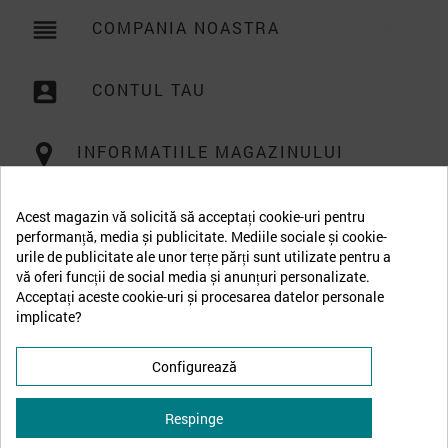
reorder
COMPANIA NOASTRA

account_box
CONTUL TAU

INFORMATIILE MAGAZINULUI
Acest magazin vă solicită să acceptați cookie-uri pentru
performanță, media și publicitate. Mediile sociale și cookie-
urile de publicitate ale unor terțe părți sunt utilizate pentru a
vă oferi funcții de social media și anunțuri personalizate.
Acceptați aceste cookie-uri și procesarea datelor personale
implicate?
Configurează
Respinge