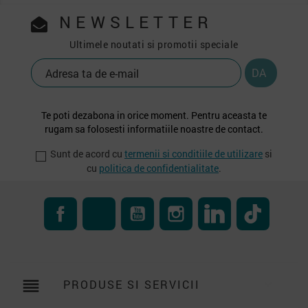
NEWSLETTER
Ultimele noutati si promotii speciale
Te poti dezabona in orice moment. Pentru aceasta te
rugam sa folosesti informatiile noastre de contact.
Sunt de acord cu
termenii si conditiile de utilizare
si
cu
politica de confidentialitate
.
Facebook
RSS
YouTube
Instagram
LinkedIn
TikTok
reorder
PRODUSE SI SERVICII
