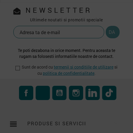
NEWSLETTER
Ultimele noutati si promotii speciale
Te poti dezabona in orice moment. Pentru aceasta te
rugam sa folosesti informatiile noastre de contact.
Sunt de acord cu
termenii si conditiile de utilizare
si
cu
politica de confidentialitate
.
Facebook
RSS
YouTube
Instagram
LinkedIn
TikTok
reorder
PRODUSE SI SERVICII
