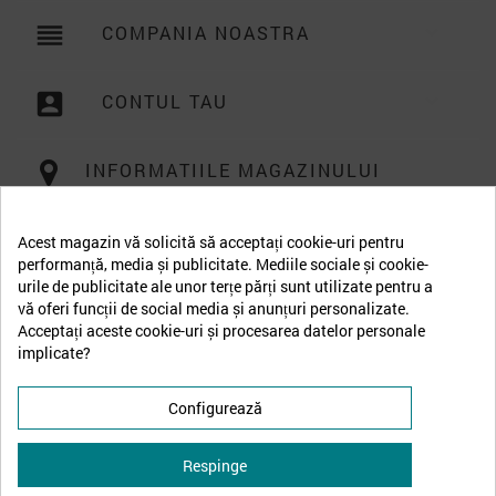
reorder
COMPANIA NOASTRA

account_box
CONTUL TAU

INFORMATIILE MAGAZINULUI
Acest magazin vă solicită să acceptați cookie-uri pentru
performanță, media și publicitate. Mediile sociale și cookie-
urile de publicitate ale unor terțe părți sunt utilizate pentru a
vă oferi funcții de social media și anunțuri personalizate.
Acceptați aceste cookie-uri și procesarea datelor personale
implicate?
Configurează
Respinge