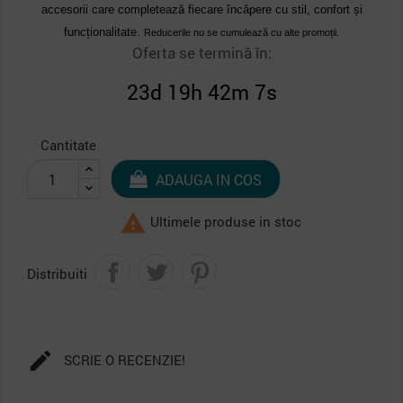
accesorii care completează fiecare încăpere cu stil, confort și
funcționalitate.
Reducerile nu se cumulează cu alte promoții.
Oferta se termină în:
23d 19h 42m 6s
Cantitate
ADAUGA IN COS

Ultimele produse in stoc
Distribuiti

SCRIE O RECENZIE!