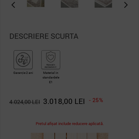
DESCRIERE SCURTA
Garanție 2 ani
Material in
standardele
E1
3.018,00 LEI
- 25%
4.024,00 LEI
Pretul afișat include reducere aplicată.