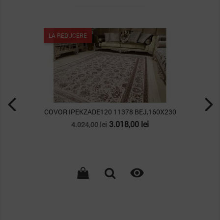
LA REDUCERE
COVOR IPEKZADE120 11378 BEJ,160X230
Pret
Pret
3.018,00 lei
4.024,00 lei
de
baza
