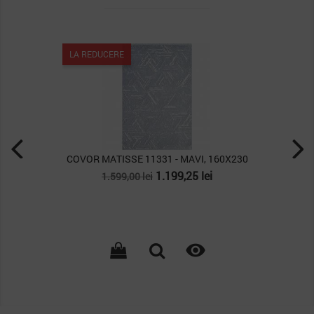
LA REDUCERE
COVOR MATISSE 11331 - MAVI, 160X230
Pret
Pret
1.199,25 lei
1.599,00 lei
de
baza
