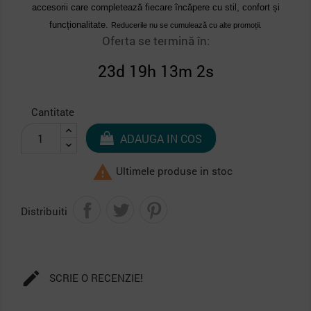
accesorii care completează fiecare încăpere cu stil, confort și
funcționalitate.
Reducerile nu se cumulează cu alte promoții.
Oferta se termină în:
23d 19h 13m 2s
Cantitate
ADAUGA IN COS

Ultimele produse in stoc
Distribuiti

SCRIE O RECENZIE!