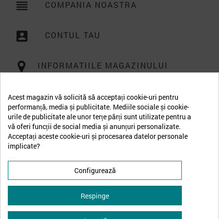
reorder
COMPANIA NOASTRA

account_box
CONTUL TAU

INFORMATIILE MAGAZINULUI
Acest magazin vă solicită să acceptați cookie-uri pentru
performanță, media și publicitate. Mediile sociale și cookie-
urile de publicitate ale unor terțe părți sunt utilizate pentru a
vă oferi funcții de social media și anunțuri personalizate.
Acceptați aceste cookie-uri și procesarea datelor personale
implicate?
Configurează
Respinge