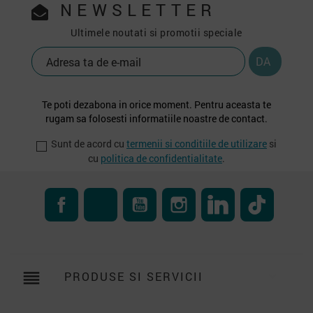
NEWSLETTER
Ultimele noutati si promotii speciale
Te poti dezabona in orice moment. Pentru aceasta te
rugam sa folosesti informatiile noastre de contact.
Sunt de acord cu
termenii si conditiile de utilizare
si
cu
politica de confidentialitate
.
Facebook
RSS
YouTube
Instagram
LinkedIn
TikTok
reorder
PRODUSE SI SERVICII
