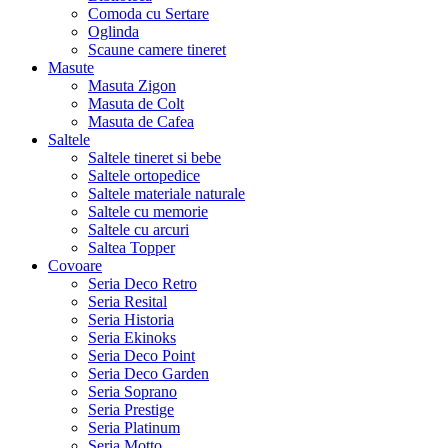
Comoda cu Sertare
Oglinda
Scaune camere tineret
Masute
Masuta Zigon
Masuta de Colt
Masuta de Cafea
Saltele
Saltele tineret si bebe
Saltele ortopedice
Saltele materiale naturale
Saltele cu memorie
Saltele cu arcuri
Saltea Topper
Covoare
Seria Deco Retro
Seria Resital
Seria Historia
Seria Ekinoks
Seria Deco Point
Seria Deco Garden
Seria Soprano
Seria Prestige
Seria Platinum
Seria Motto