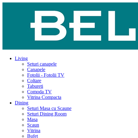
Living
Seturi canapele
Canapele
Fotolii - Fotolii TV
Coltare
Tabureti
Comoda TV
Vitrina Compacta
Dining
Seturi Masa cu Scaune
Seturi Dining Room
Masa
Scaun
Vitrina
Bufet