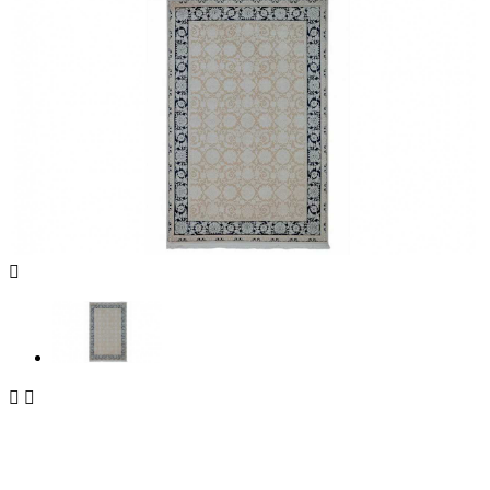


