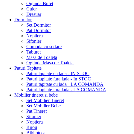
Oglinda Bufet
Cuier
Dresuar
Dormitor
Set Dormitor
Pat Dormitor
Noptiera
Sifonier
Comoda cu sertare
Taburet
Masa de Toaleta
Oglinda Masa de Toaleta
Paturi Tapitate
Paturi tapitate cu lada - IN STOC
Paturi tapitate fara lada - In STOC
Paturi tapitate cu lada - LA COMANDA
Paturi tapitate fara lada - LA COMANDA
Mobilier tineret si bebe
Set Mobilier Tineret
Set Mobilier Bebe
Pat Tineret
Sifonier
Noptiera
Birou
Biblioteca