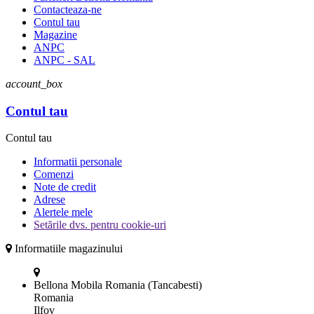
Contacteaza-ne
Contul tau
Magazine
ANPC
ANPC - SAL
account_box
Contul tau
Contul tau
Informatii personale
Comenzi
Note de credit
Adrese
Alertele mele
Setările dvs. pentru cookie-uri
Informatiile magazinului
Bellona Mobila Romania (Tancabesti)
Romania
Ilfov