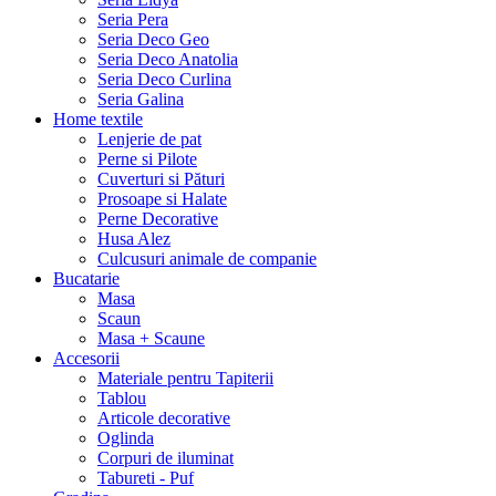
Seria Pera
Seria Deco Geo
Seria Deco Anatolia
Seria Deco Curlina
Seria Galina
Home textile
Lenjerie de pat
Perne si Pilote
Cuverturi si Pături
Prosoape si Halate
Perne Decorative
Husa Alez
Culcusuri animale de companie
Bucatarie
Masa
Scaun
Masa + Scaune
Accesorii
Materiale pentru Tapiterii
Tablou
Articole decorative
Oglinda
Corpuri de iluminat
Tabureti - Puf