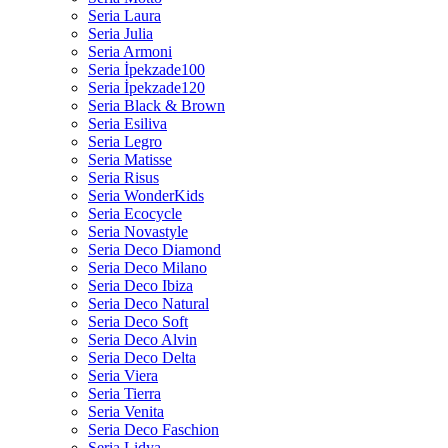
Seria Laura
Seria Julia
Seria Armoni
Seria İpekzade100
Seria İpekzade120
Seria Black & Brown
Seria Esiliva
Seria Legro
Seria Matisse
Seria Risus
Seria WonderKids
Seria Ecocycle
Seria Novastyle
Seria Deco Diamond
Seria Deco Milano
Seria Deco Ibiza
Seria Deco Natural
Seria Deco Soft
Seria Deco Alvin
Seria Deco Delta
Seria Viera
Seria Tierra
Seria Venita
Seria Deco Faschion
Seria Lidya