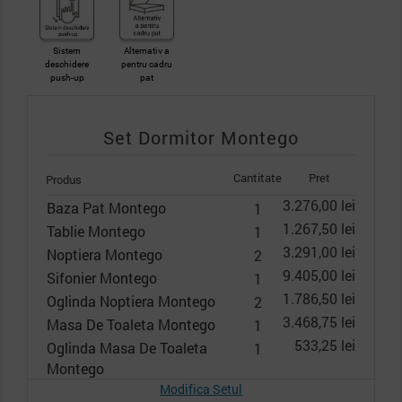
Sistem
Alternativ a
deschidere
pentru cadru
push-up
pat
Set Dormitor Montego
Cantitate
Pret
Produs
3.276,00 lei
Baza Pat Montego
1
1.267,50 lei
Tablie Montego
1
3.291,00 lei
Noptiera Montego
2
9.405,00 lei
Sifonier Montego
1
1.786,50 lei
Oglinda Noptiera Montego
2
3.468,75 lei
Masa De Toaleta Montego
1
533,25 lei
Oglinda Masa De Toaleta
1
Montego
Modifica Setul