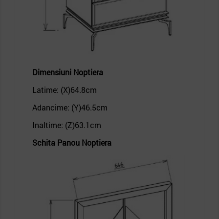
Dimensiuni Noptiera
Latime: (X)64.8
cm
Adancime: (Y)46.5
cm
Inaltime: (Z)63.1
cm
Schita Panou
Noptiera