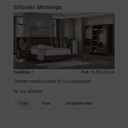
Sifonier Montego
1
9.405,00 lei
Cantitate
Pret :
Termen mediu livrare: 8 -10 saptamani
Nr. usi sifonier
5 usi
6 usi
Usi glisante mare