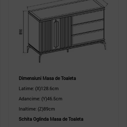
Dimensiuni
Masa de Toaleta
Latime: (X)128.6
cm
Adancime: (Y)46.5
cm
Inaltime: (Z)89
cm
Schita Oglinda
Masa de Toaleta