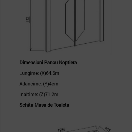
Dimensiuni Panou
Noptiera
Lungime: (X)64.6
m
Adancime: (Y)4
cm
Inaltime: (Z)71.2
m
Schita Masa de Toaleta