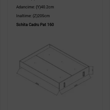
Adancime: (Y)40.2
cm
Inaltime: (Z)205
cm
Schita
Cadru Pat 160