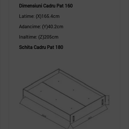
Dimensiuni
Cadru Pat 160
Latime: (X)165.4
cm
Adancime: (Y)40.2
cm
Inaltime: (Z)205
cm
Schita
Cadru Pat 180