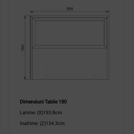
Dimensiuni
Tablie 180
Latime: (X)193.8
cm
Inaltime: (Z)134.3
cm
_