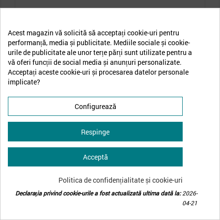
Dimensiuni Sifonier 6 usi
Acest magazin vă solicită să acceptați cookie-uri pentru
Lungime
(x)270.6cm
performanță, media și publicitate. Mediile sociale și cookie-
Latime
(Y)61cm
urile de publicitate ale unor terțe părți sunt utilizate pentru a
vă oferi funcții de social media și anunțuri personalizate.
Inaltime
(Z)221cm
Acceptați aceste cookie-uri și procesarea datelor personale
implicate?
Configurează
Respinge
Acceptă
Politica de confidențialitate și cookie-uri
Declarația privind cookie-urile a fost actualizată ultima dată la:
2026-
04-21
Consimțământ pentru cookie-uri