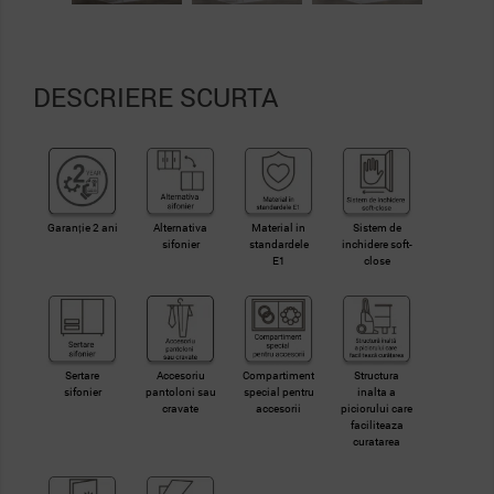
DESCRIERE SCURTA
Garanție 2 ani
Alternativa
Material in
Sistem de
sifonier
standardele
inchidere soft-
E1
close
Sertare
Accesoriu
Compartiment
Structura
sifonier
pantoloni sau
special pentru
inalta a
cravate
accesorii
piciorului care
faciliteaza
curatarea