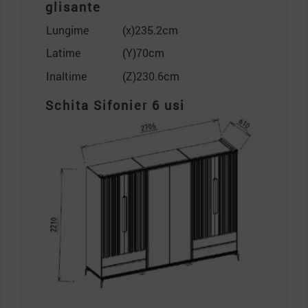
glisante
Lungime
(x)235.2cm
Latime
(Y)70cm
Inaltime
(Z)230.6cm
Schita Sifonier 6 usi