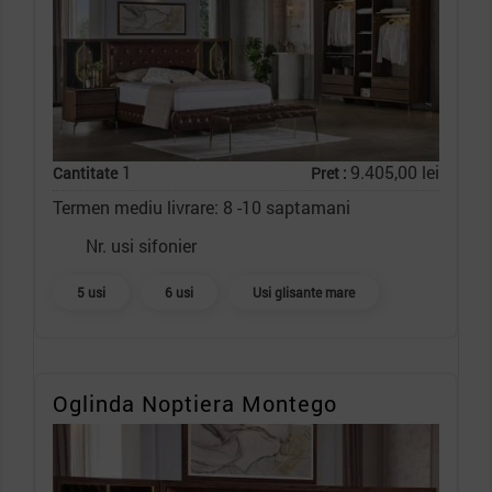
1
9.405,00 lei
Cantitate
Pret :
Termen mediu livrare: 8 -10 saptamani
Nr. usi sifonier
5 usi
6 usi
Usi glisante mare
Oglinda Noptiera Montego