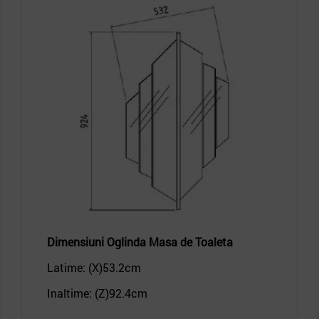
Dimensiuni
Oglinda
Masa de Toaleta
Latime: (X)53.2
cm
Inaltime: (Z)92.4
cm
_