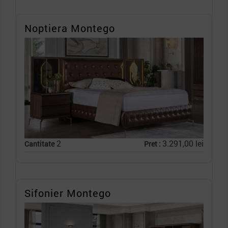
Noptiera Montego
2
3.291,00 lei
Cantitate
Pret :
Sifonier Montego