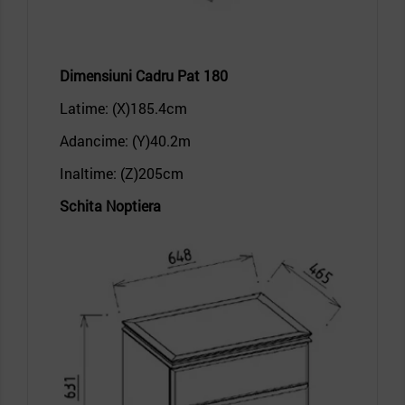
Dimensiuni
Cadru Pat 180
Latime: (X)185.4
cm
Adancime: (Y)40.2
m
Inaltime: (Z)205
cm
Schita Noptiera