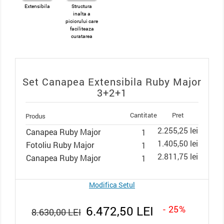
Extensibila
Structura
inalta a
piciorului care
faciliteaza
curatarea
Set Canapea Extensibila Ruby Major
3+2+1
Cantitate
Pret
Produs
2.255,25 lei
Canapea Ruby Major
1
1.405,50 lei
Fotoliu Ruby Major
1
2.811,75 lei
Canapea Ruby Major
1
Modifica Setul
6.472,50 LEI
- 25%
8.630,00 LEI