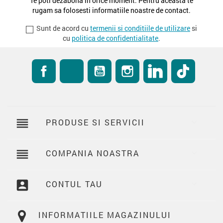
Te poti dezabona in orice moment. Pentru aceasta te
rugam sa folosesti informatiile noastre de contact.
Sunt de acord cu
termenii si conditiile de utilizare
si
cu
politica de confidentialitate
.
Facebook
RSS
YouTube
Instagram
LinkedIn
TikTok
reorder
PRODUSE SI SERVICII

reorder
COMPANIA NOASTRA

account_box
CONTUL TAU

INFORMATIILE MAGAZINULUI