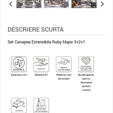
DESCRIERE SCURTA
Set Canapea Extensibila Ruby Major 3+2+1
Garantie 2 ani
Material fin
Material usor
Burete special
de curatat
care nu
dauneaza
santatii
umane