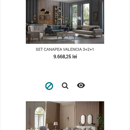
SET CANAPEA VALENCIA 3+2+1
Pret
9.668,25 lei

PACHET