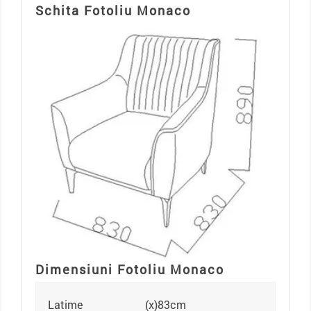
Schita Fotoliu Monaco
Dimensiuni Fotoliu Monaco
Latime
(x)83cm