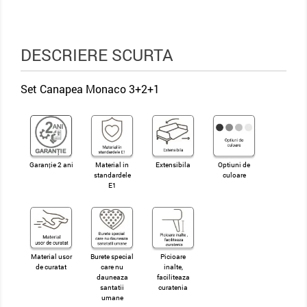
DESCRIERE SCURTA
Set Canapea Monaco 3+2+1
Garanție 2 ani
Material in
Extensibila
Optiuni de
standardele
culoare
E1
Material usor
Burete special
Picioare
de curatat
care nu
inalte,
dauneaza
faciliteaza
santatii
curatenia
umane