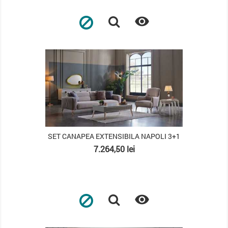

PACHET
SET CANAPEA EXTENSIBILA NAPOLI 3+1
Pret
7.264,50 lei

PACHET