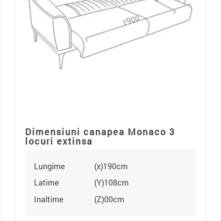
Dimensiuni canapea Monaco 3
locuri extinsa
Lungime
(x)190cm
Latime
(Y)108cm
Inaltime
(Z)00cm