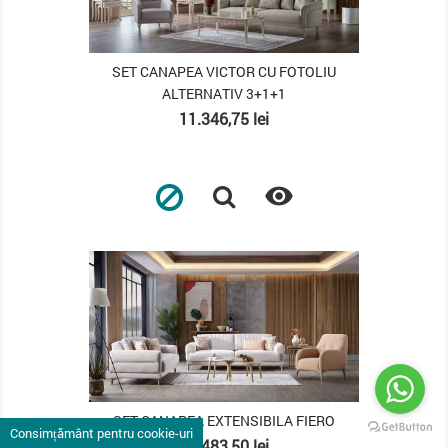
SET CANAPEA VICTOR CU FOTOLIU
ALTERNATIV 3+1+1
Pret
11.346,75 lei

PACHET
SET CANAPEA EXTENSIBILA FIERO
Consimțământ pentru cookie-uri
Pret
10.483,50 lei