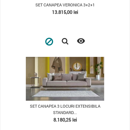
SET CANAPEA VERONICA 3+2+1
Pret
13.815,00 lei

PACHET
SET CANAPEA 3 LOCURI EXTENSIBILA
STANDARD...
Pret
8.180,25 lei