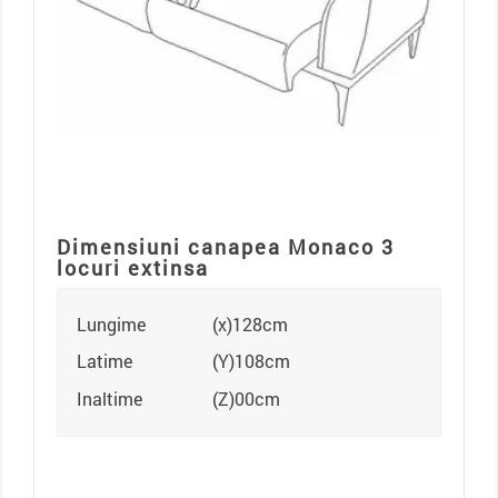
Dimensiuni canapea Monaco 3
locuri extinsa
Lungime
(x)128cm
Latime
(Y)108cm
Inaltime
(Z)00cm