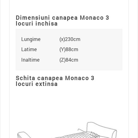
Dimensiuni canapea Monaco 3
locuri inchisa
Lungime
(x)230cm
Latime
(Y)88cm
Inaltime
(Z)84cm
Schita canapea Monaco 3
locuri extinsa