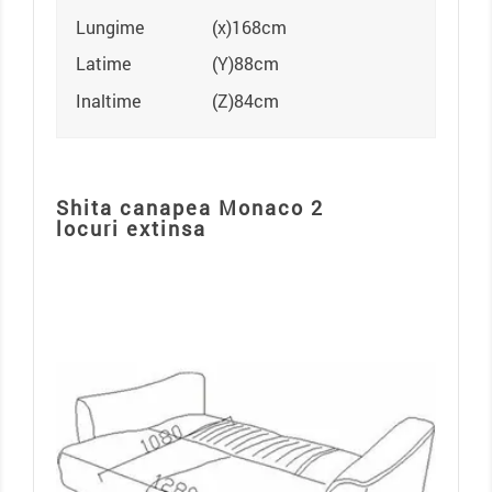
Lungime
(x)168cm
Latime
(Y)88cm
Inaltime
(Z)84cm
Shita canapea Monaco 2
locuri extinsa