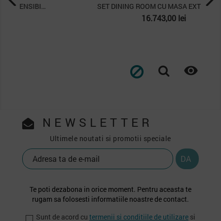
SET DINING ROOM CU MASA EXTENSIBILA MIRANTE
Pret
16.743,00 lei

NEWSLETTER
Ultimele noutati si promotii speciale
Te poti dezabona in orice moment. Pentru aceasta te
rugam sa folosesti informatiile noastre de contact.
Sunt de acord cu
termenii si conditiile de utilizare
si