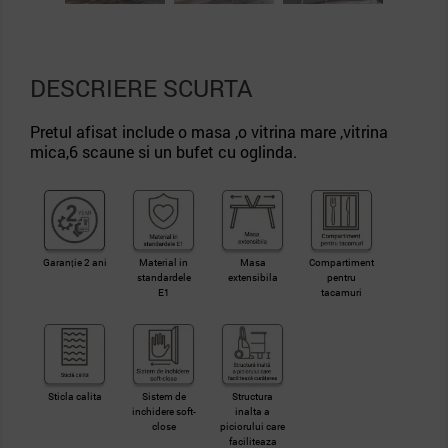
DESCRIERE SCURTA
Pretul afisat include o masa ,o vitrina mare ,vitrina
mica,6 scaune si un bufet cu oglinda.
Garanție 2 ani
Material in
Masa
Compartiment
standardele
extensibila
pentru
E1
tacamuri
Sticla calita
Sistem de
Structura
inchidere soft-
inalta a
close
piciorului care
faciliteaza