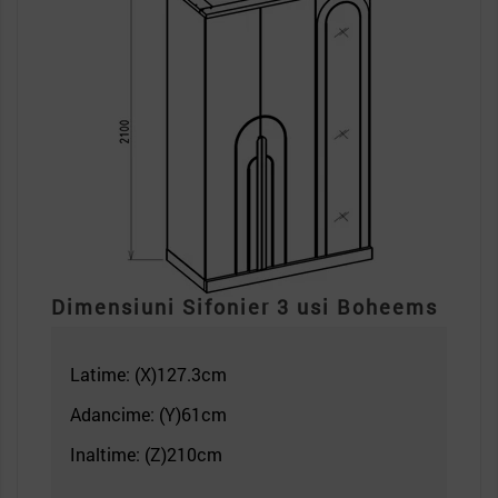
Dimensiuni Sifonier
3 usi
Boheems
Latime: (X)127.3c
m
Adancime: (Y)61cm
Inaltime: (Z)210
cm