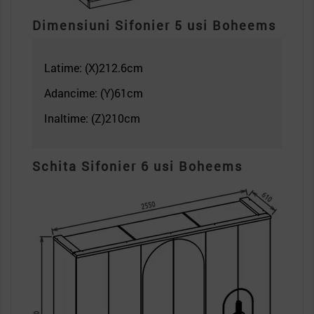
Dimensiuni Sifonier 5 usi
Boheems
Latime: (X)212.6c
m
Adancime: (Y)61cm
Inaltime: (Z)210
cm
Schita Sifonier 6 usi Boheems