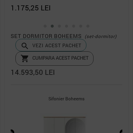
1.175,25 LEI
2.1
SET DORMITOR BOHEEMS
(set-dormitor)

VEZI ACEST PACHET

CUMPARA ACEST PACHET
14.593,50 LEI
Sifonier Boheems