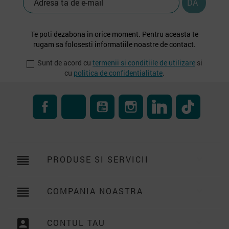
Te poti dezabona in orice moment. Pentru aceasta te
rugam sa folosesti informatiile noastre de contact.
Sunt de acord cu
termenii si conditiile de utilizare
si
cu
politica de confidentialitate
.
Facebook
RSS
YouTube
Instagram
LinkedIn
TikTok
reorder
PRODUSE SI SERVICII

reorder
COMPANIA NOASTRA

account_box
CONTUL TAU
