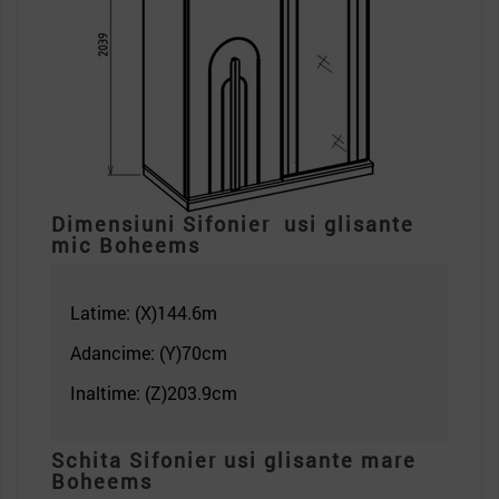
Dimensiuni Sifonier
usi glisante
mic
Boheems
Latime: (X)144.6
m
Adancime: (Y)70cm
Inaltime: (Z)203.9
cm
Schita Sifonier usi glisante mare
Boheems