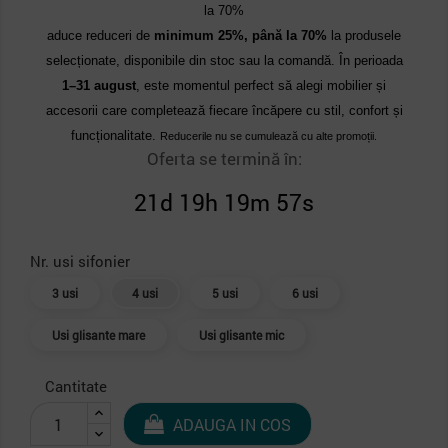
la 70%
aduce reduceri de
minimum 25%, până la 70%
la produsele
selecționate, disponibile din stoc sau la comandă. În perioada
1–31 august
, este momentul perfect să alegi mobilier și
accesorii care completează fiecare încăpere cu stil, confort și
funcționalitate.
Reducerile nu se cumulează cu alte promoții.
Oferta se termină în:
21d 19h 19m 56s
Nr. usi sifonier
3 usi
4 usi
5 usi
6 usi
Usi glisante mare
Usi glisante mic
Cantitate
ADAUGA IN COS