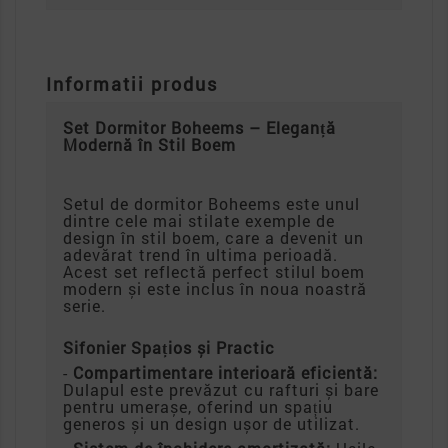
Informatii produs
Set Dormitor Boheems – Eleganță
Modernă în Stil Boem
Setul de dormitor Boheems este unul
dintre cele mai stilate exemple de
design în stil boem, care a devenit un
adevărat trend în ultima perioadă.
Acest set reflectă perfect stilul boem
modern și este inclus în noua noastră
serie.
Sifonier Spațios și Practic
-
Compartimentare interioară eficientă:
Dulapul este prevăzut cu rafturi și bare
pentru umerașe, oferind un spațiu
generos și un design ușor de utilizat.