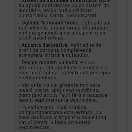
-
Sistem de închidere amortizată:
Ușile
dulapului sunt dotate cu un sistem de
încetinire, asigurând o utilizare
confortabilă pentru consumatori.
-
Oglindă în nuanță bronz:
Oglinzile au
fost alese în nuanța bronz, în armonie
cu linia generală a setului, pentru un
efect vizual rafinat.
-
Accente decorative:
Aplicațiile de
profil de coroană completează
atmosfera stilată a dulapului.
-
Design modern cu bază:
Partea
inferioară a dulapului este proiectată
cu o bază solidă, accentuând percepția
boemă modernă.
- Varianta cu uși glisante mic este
ideală pentru spații mai restrânse,
permițând acces facil fără a necesita
spațiu suplimentar la deschidere.
- În varianta cu 3 uși clasice,
compartimentarea este extinsă, cu
zone dedicate atât pentru haine lungi,
cât și pentru plierea articolelor
vestimentare.