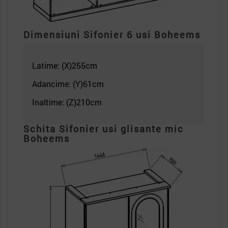
Dimensiuni Sifonier 6 usi
Boheems
Latime: (X)255c
m
Adancime: (Y)61cm
Inaltime: (Z)210
cm
Schita Sifonier usi glisante mic
Boheems