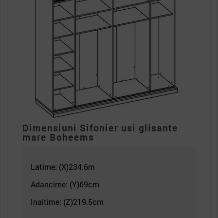
Dimensiuni Sifonier usi glisante
mare
Boheems
Latime: (X)234.6
m
Adancime: (Y)69cm
Inaltime: (Z)219.5
cm