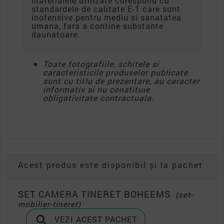
Materialele utilizate corespund cu
standardele de calitate E-1 care sunt
inofensive pentru mediu si sanatatea
umana, fara a contine substante
daunatoare.
Toate fotografiile, schitele si
caracteristicile produselor publicate
sunt cu titlu de prezentare, au caracter
informativ si nu constituie
obligativitate contractuala.
Acest produs este disponibil și la pachet
SET CAMERA TINERET BOHEEMS
(set-
mobilier-tineret)

VEZI ACEST PACHET