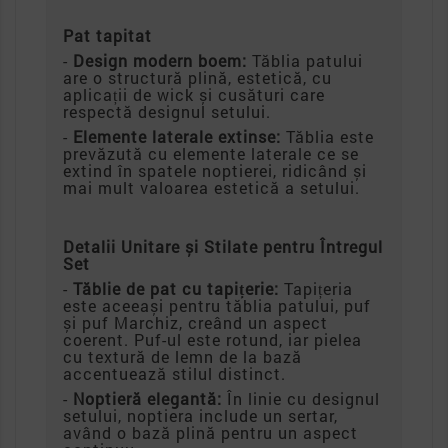
Pat tapitat
-
Design modern boem:
Tăblia patului
are o structură plină, estetică, cu
aplicații de wick și cusături care
respectă designul setului.
-
Elemente laterale extinse:
Tăblia este
prevăzută cu elemente laterale ce se
extind în spatele noptierei, ridicând și
mai mult valoarea estetică a setului.
Detalii Unitare și Stilate pentru Întregul
Set
-
Tăblie de pat cu tapițerie:
Tapițeria
este aceeași pentru tăblia patului, puf
și puf Marchiz, creând un aspect
coerent. Puf-ul este rotund, iar pielea
cu textură de lemn de la bază
accentuează stilul distinct.
-
Noptieră elegantă:
În linie cu designul
setului, noptiera include un sertar,
având o bază plină pentru un aspect