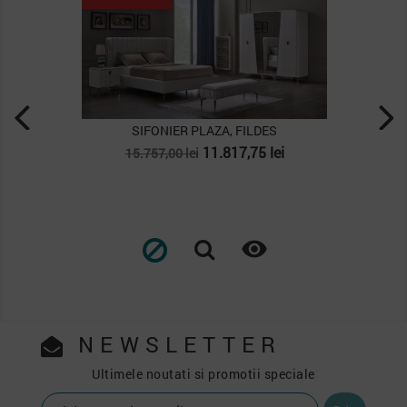
SIFONIER PLAZA, FILDES
Pret
Pret
11.817,75 lei
15.757,00 lei
de
baza

NEWSLETTER
Ultimele noutati si promotii speciale