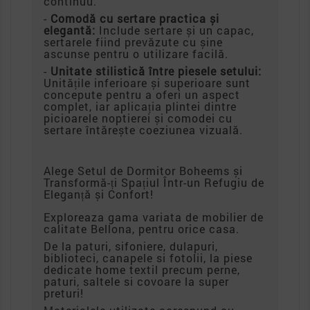
continuu.
-
Comodă cu sertare practica și
elegantă:
Include sertare și un capac,
sertarele fiind prevăzute cu șine
ascunse pentru o utilizare facilă.
-
Unitate stilistică între piesele setului:
Unitățile inferioare și superioare sunt
concepute pentru a oferi un aspect
complet, iar aplicația plintei dintre
picioarele noptierei și comodei cu
sertare întărește coeziunea vizuală.
Alege Setul de Dormitor Boheems și
Transformă-ți Spațiul Într-un Refugiu de
Eleganță și Confort!
Exploreaza gama variata de mobilier de
calitate Bellona, pentru orice casa.
De la paturi, sifoniere, dulapuri,
biblioteci, canapele si fotolii, la piese
dedicate home textil precum perne,
paturi, saltele si covoare la super
preturi!