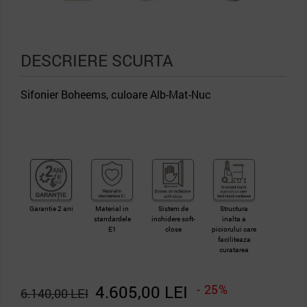
DESCRIERE SCURTA
Sifonier Boheems, culoare Alb-Mat-Nuc
Garantie 2 ani
Material in
Sistem de
Structura
standardele
inchidere soft-
inalta a
E1
close
piciorului care
faciliteaza
curatarea
4.605,00 LEI
- 25%
6.140,00 LEI