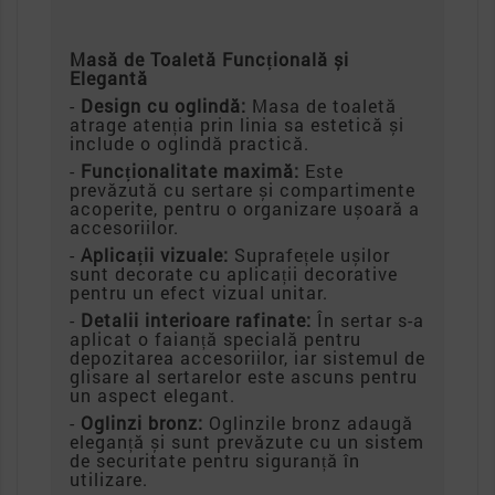
Masă de Toaletă Funcțională și
Elegantă
-
Design cu oglindă:
Masa de toaletă
atrage atenția prin linia sa estetică și
include o oglindă practică.
-
Funcționalitate maximă:
Este
prevăzută cu sertare și compartimente
acoperite, pentru o organizare ușoară a
accesoriilor.
-
Aplicații vizuale:
Suprafețele ușilor
sunt decorate cu aplicații decorative
pentru un efect vizual unitar.
-
Detalii interioare rafinate:
În sertar s-a
aplicat o faianță specială pentru
depozitarea accesoriilor, iar sistemul de
glisare al sertarelor este ascuns pentru
un aspect elegant.
-
Oglinzi bronz:
Oglinzile bronz adaugă
eleganță și sunt prevăzute cu un sistem
de securitate pentru siguranță în
utilizare.