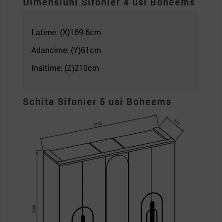
Dimensiuni Sifonier 4 usi
Boheems
Latime: (X)169.6c
m
Adancime: (Y)61cm
Inaltime: (Z)210
cm
Schita Sifonier 5 usi Boheems