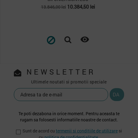
Pret
Pret
4.014,00 lei
5.352,00 lei
de
baza

NEWSLETTER
Ultimele noutati si promotii speciale
Te poti dezabona in orice moment. Pentru aceasta te
rugam sa folosesti informatiile noastre de contact.
Sunt de acord cu
termenii si conditiile de utilizare
si
cu
politica de confidentialitate
.