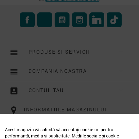
Facebook
RSS
YouTube
Instagram
LinkedIn
TikTok
reorder
PRODUSE SI SERVICII

reorder
COMPANIA NOASTRA

account_box
CONTUL TAU

INFORMATIILE MAGAZINULUI
Acest magazin vă solicită să acceptați cookie-uri pentru
performanță, media și publicitate. Mediile sociale și cookie-