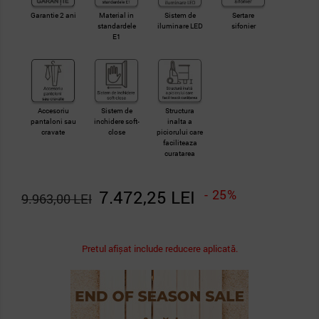
Garantie 2 ani
Material in
Sistem de
Sertare
standardele
iluminare LED
sifonier
E1
Accesoriu
Sistem de
Structura
pantaloni sau
inchidere soft-
inalta a
cravate
close
piciorului care
faciliteaza
curatarea
7.472,25 LEI
- 25%
9.963,00 LEI
Pretul afișat include reducere aplicată.