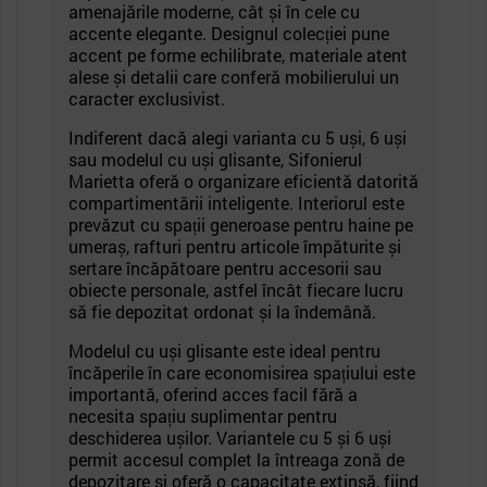
amenajările moderne, cât și în cele cu
accente elegante. Designul colecției pune
accent pe forme echilibrate, materiale atent
alese și detalii care conferă mobilierului un
caracter exclusivist.
Indiferent dacă alegi varianta cu 5 uși, 6 uși
sau modelul cu uși glisante, Sifonierul
Marietta oferă o organizare eficientă datorită
compartimentării inteligente. Interiorul este
prevăzut cu spații generoase pentru haine pe
umeraș, rafturi pentru articole împăturite și
sertare încăpătoare pentru accesorii sau
obiecte personale, astfel încât fiecare lucru
să fie depozitat ordonat și la îndemână.
Modelul cu uși glisante este ideal pentru
încăperile în care economisirea spațiului este
importantă, oferind acces facil fără a
necesita spațiu suplimentar pentru
deschiderea ușilor. Variantele cu 5 și 6 uși
permit accesul complet la întreaga zonă de
depozitare și oferă o capacitate extinsă, fiind