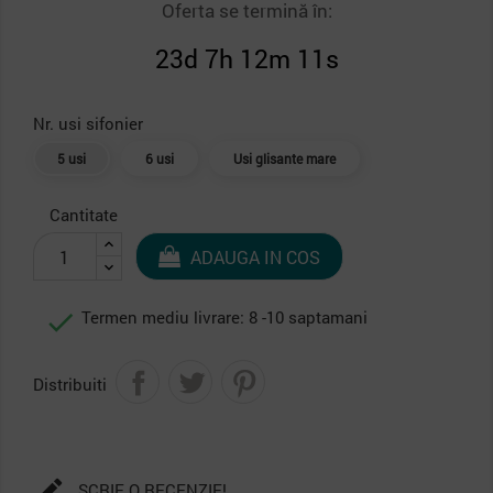
Oferta se termină în:
23d 7h 12m 10s
Nr. usi sifonier
5 usi
6 usi
Usi glisante mare
Cantitate
ADAUGA IN COS

Termen mediu livrare: 8 -10 saptamani
Distribuiti

SCRIE O RECENZIE!