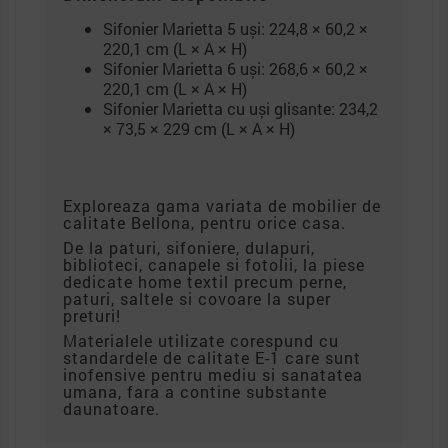
Sifonier Marietta 5 uși: 224,8 × 60,2 ×
220,1 cm (L × A × H)
Sifonier Marietta 6 uși: 268,6 × 60,2 ×
220,1 cm (L × A × H)
Sifonier Marietta cu uși glisante: 234,2
× 73,5 × 229 cm (L × A × H)
Exploreaza gama variata de mobilier de
calitate Bellona, pentru orice casa.
De la paturi, sifoniere, dulapuri,
biblioteci, canapele si fotolii, la piese
dedicate home textil precum perne,
paturi, saltele si covoare la super
preturi!
Materialele utilizate corespund cu
standardele de calitate E-1 care sunt
inofensive pentru mediu si sanatatea
umana, fara a contine substante
daunatoare.