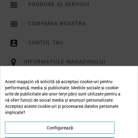
reorder
PRODUSE SI SERVICII

reorder
COMPANIA NOASTRA

account_box
CONTUL TAU

INFORMATIILE MAGAZINULUI
Acest magazin vă solicită să acceptați cookie-uri pentru
performanță, media și publicitate. Mediile sociale și cookie-
urile de publicitate ale unor terțe părți sunt utilizate pentru a
vă oferi funcții de social media și anunțuri personalizate.
Acceptați aceste cookie-uri și procesarea datelor personale
implicate?
Configurează