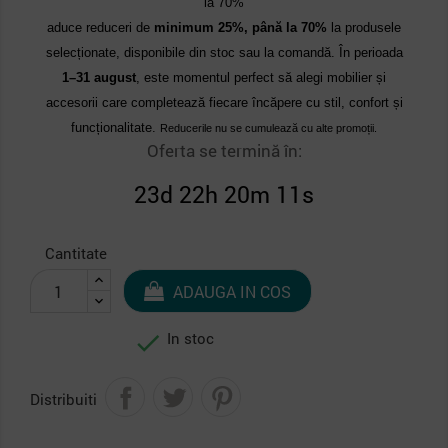
la 70%
aduce reduceri de
minimum 25%, până la 70%
la produsele
selecționate, disponibile din stoc sau la comandă. În perioada
1–31 august
, este momentul perfect să alegi mobilier și
accesorii care completează fiecare încăpere cu stil, confort și
funcționalitate.
Reducerile nu se cumulează cu alte promoții.
Oferta se termină în:
23d 22h 20m 10s
Cantitate
ADAUGA IN COS

In stoc
Distribuiti