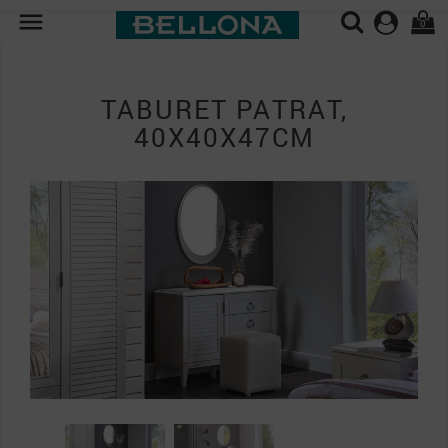

0
TABURET PATRAT,
40X40X47CM