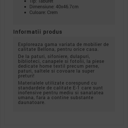
Tip: Taburet
Dimensiune: 40x46.7cm
Culoare: Crem
Informatii produs
Exploreaza gama variata de mobilier de
calitate Bellona, pentru orice casa.
De la paturi, sifoniere, dulapuri,
biblioteci, canapele si fotolii, la piese
dedicate home textil precum perne,
paturi, saltele si covoare la super
preturi!
Materialele utilizate corespund cu
standardele de calitate E-1 care sunt
inofensive pentru mediu si sanatatea
umana, fara a contine substante
daunatoare.