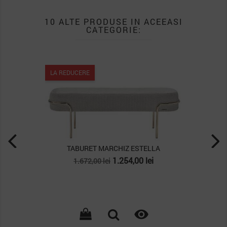
10 ALTE PRODUSE IN ACEEASI
CATEGORIE:
LA REDUCERE
TABURET MARCHIZ ESTELLA
Pret
Pret
1.254,00 lei
1.672,00 lei
de
baza
