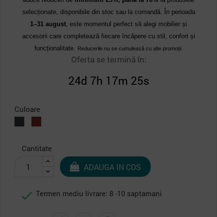
selecționate, disponibile din stoc sau la comandă. În perioada
1–31 august
, este momentul perfect să alegi mobilier și
accesorii care completează fiecare încăpere cu stil, confort și
funcționalitate.
Reducerile nu se cumulează cu alte promoții.
Oferta se termină în:
24d 7h 17m 24s
Culoare
Antracit
Caramiziu
Cantitate
ADAUGA IN COS

Termen mediu livrare: 8 -10 saptamani