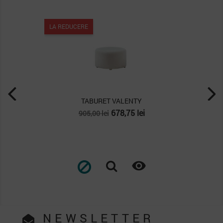
LA REDUCERE
TABURET VALENTY
Pret
Pret
678,75 lei
905,00 lei
de
baza

NEWSLETTER