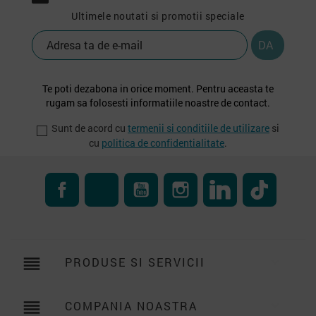
Ultimele noutati si promotii speciale
Te poti dezabona in orice moment. Pentru aceasta te
rugam sa folosesti informatiile noastre de contact.
Sunt de acord cu
termenii si conditiile de utilizare
si
cu
politica de confidentialitate
.
Facebook
RSS
YouTube
Instagram
LinkedIn
TikTok
reorder
PRODUSE SI SERVICII

reorder
COMPANIA NOASTRA
