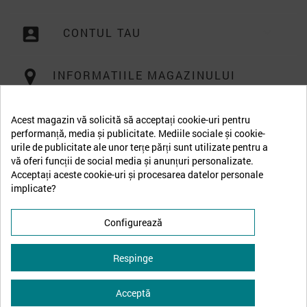
account_box
CONTUL TAU

INFORMATIILE MAGAZINULUI
Acest magazin vă solicită să acceptați cookie-uri pentru
performanță, media și publicitate. Mediile sociale și cookie-
urile de publicitate ale unor terțe părți sunt utilizate pentru a
vă oferi funcții de social media și anunțuri personalizate.
Acceptați aceste cookie-uri și procesarea datelor personale
implicate?
Configurează
Respinge
Acceptă