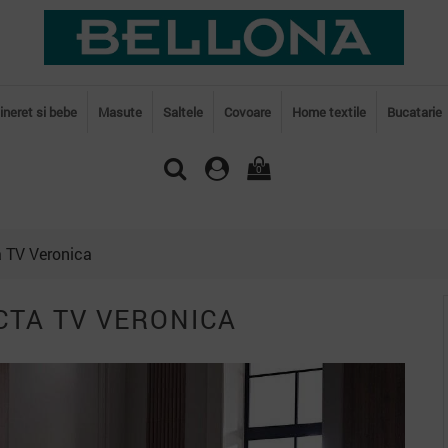
tineret si bebe
Masute
Saltele
Covoare
Home textile
Bucatarie
0
 TV Veronica
CTA TV VERONICA