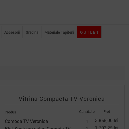
Accesorii
Gradina
Materiale Tapiterii
O U T L E T
Vitrina Compacta TV Veronica
Cantitate
Pret
Produs
3.855,00 lei
Comoda TV Veronica
1
1.703,25 lei
Blat Spate cu dulap Comoda TV
1