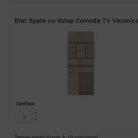
Blat Spate cu dulap Comoda TV Veronic
Cantitate
Termen mediu livrare: 8 -10 saptamani