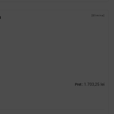
a
[Elimina]
1.703,25 lei
Pret :