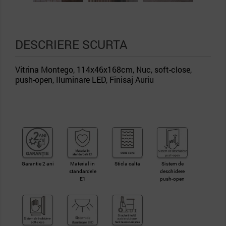
DESCRIERE SCURTA
Vitrina Montego, 114x46x168cm, Nuc, soft-close,
push-open, Iluminare LED, Finisaj Auriu
Garantie 2 ani
Material in
Sticla calta
Sistem de
standardele
deschidere
E1
push-open