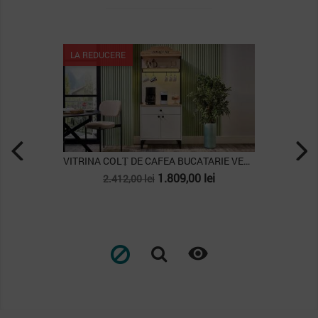
LA REDUCERE
VITRINA COLȚ DE CAFEA BUCATARIE VETLAND
VITRINA ANDER
Pret
Pret
Pret
1.809,00 lei
2.898,00
 lei
3.864,00 lei
de
baza
