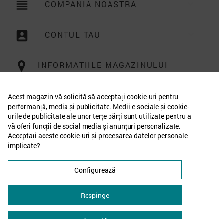
reorder
COMPANIA NOASTRA

account_box
CONTUL TAU

INFORMATIILE MAGAZINULUI
Acest magazin vă solicită să acceptați cookie-uri pentru
performanță, media și publicitate. Mediile sociale și cookie-
urile de publicitate ale unor terțe părți sunt utilizate pentru a
vă oferi funcții de social media și anunțuri personalizate.
Acceptați aceste cookie-uri și procesarea datelor personale
implicate?
Configurează
Respinge