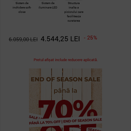
Sistem de
Sistem de
Structura
inchidere soft-
iluminare LED
inalta a
close
piciorului care
faciliteaza
curatarea
4.544,25 LEI
- 25%
6.059,00 LEI
Pretul afișat include reducere aplicată.