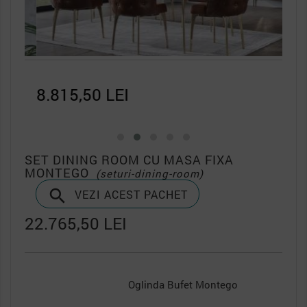
8.815,50 LEI
5.1
SET DINING ROOM CU MASA FIXA
MONTEGO
(seturi-dining-room)

VEZI ACEST PACHET
22.765,50 LEI
Oglinda Bufet Montego
Sca