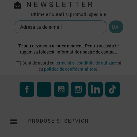
NEWSLETTER
Ultimele noutati si promotii speciale
Te poti dezabona in orice moment. Pentru aceasta te
rugam sa folosesti informatiile noastre de contact.
Sunt de acord cu
termenii si conditiile de utilizare
si
cu
politica de confidentialitate
.
Facebook
RSS
YouTube
Instagram
LinkedIn
TikTok
reorder
PRODUSE SI SERVICII
