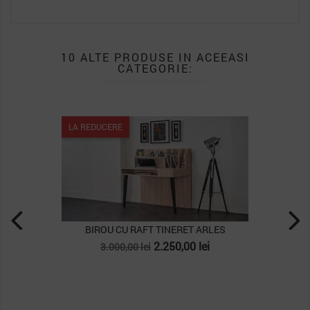
10 ALTE PRODUSE IN ACEEASI
CATEGORIE:
LA REDUCERE
LA RED
BIROU CU RAFT TINERET ARLES
Pret
Pret
2.250,00 lei
3.000,00 lei
de
baza