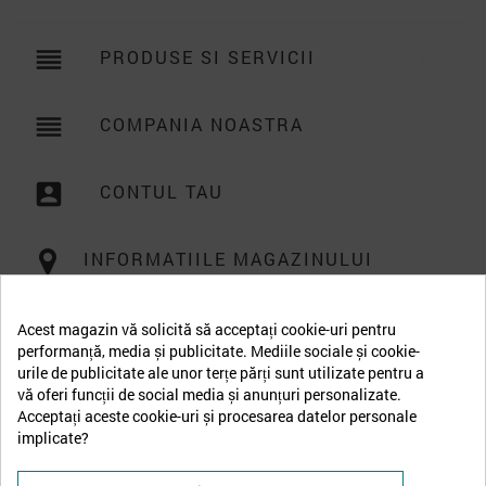
reorder
PRODUSE SI SERVICII

reorder
COMPANIA NOASTRA

account_box
CONTUL TAU

INFORMATIILE MAGAZINULUI
Acest magazin vă solicită să acceptați cookie-uri pentru
performanță, media și publicitate. Mediile sociale și cookie-
urile de publicitate ale unor terțe părți sunt utilizate pentru a
vă oferi funcții de social media și anunțuri personalizate.
Acceptați aceste cookie-uri și procesarea datelor personale
implicate?