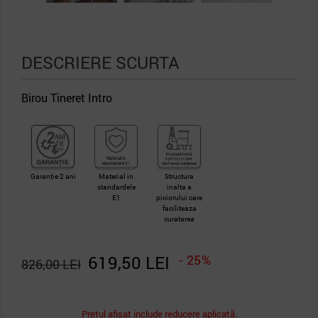
DESCRIERE SCURTA
Birou Tineret Intro
Garantie 2 ani
Material in
Structura
standardele
inalta a
E1
piciorului care
faciliteaza
curatarea
619,50 LEI
- 25%
826,00 LEI
Pretul afișat include reducere aplicată.