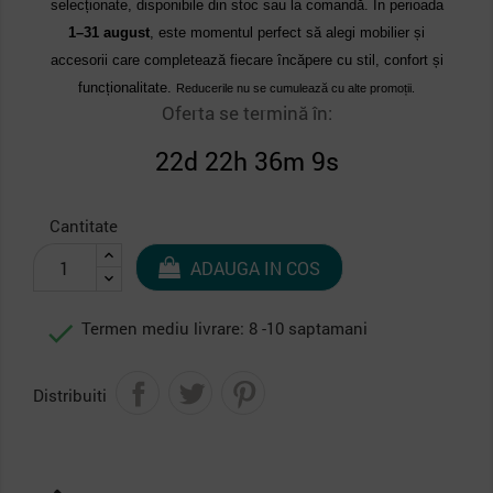
selecționate, disponibile din stoc sau la comandă. În perioada
1–31 august
, este momentul perfect să alegi mobilier și
accesorii care completează fiecare încăpere cu stil, confort și
funcționalitate.
Reducerile nu se cumulează cu alte promoții.
Oferta se termină în:
22d 22h 36m 8s
Cantitate
ADAUGA IN COS

Termen mediu livrare: 8 -10 saptamani
Distribuiti