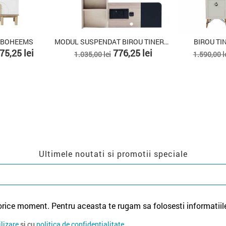
MS
MODUL SUSPENDAT BIROU TINERET MONA
BIROU TINERET V
Pret
Pret
Pret
Pret
ei
776,25 lei
1.113
1.035,00 lei
1.590,00 lei
de
de
baza
baza
Ultimele noutati si promotii speciale
orice moment. Pentru aceasta te rugam sa folosesti informatiil
ilizare
si cu
politica de confidentialitate
.