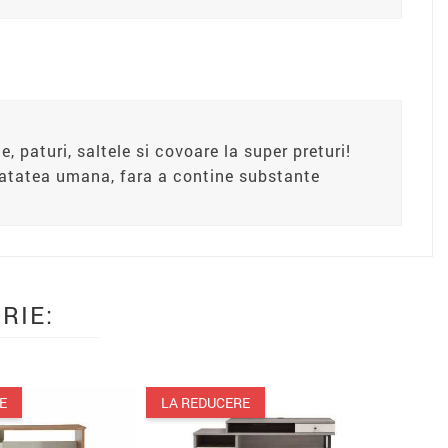
e, paturi, saltele si covoare la super preturi!
anatatea umana, fara a contine substante
RIE:
PACHET
LA REDUCERE
LA REDUCERE