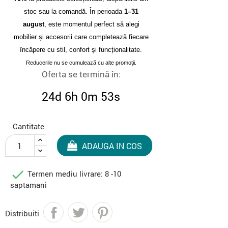
stoc sau la comandă. În perioada
1–31
august
, este momentul perfect să alegi
mobilier și accesorii care completează fiecare
încăpere cu stil, confort și funcționalitate.
Reducerile nu se cumulează cu alte promoții.
Oferta se termină în:
24d 6h 0m 52s
Cantitate
ADAUGA IN COS

Termen mediu livrare: 8 -10
saptamani
Distribuiti