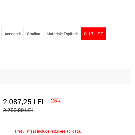
Accesorii
Gradina
Materiale Tapiterii
O U T L E T
2.087,25 LEI
- 25%
2.783,00 LEI
Pretul afișat include reducere aplicată.