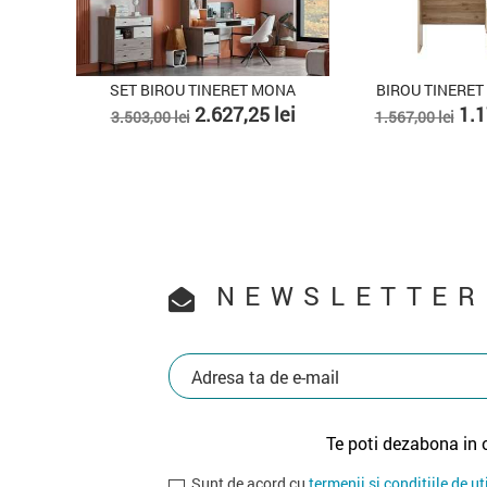
SET BIROU TINERET MONA
BIROU TINERET BOHEE
Pret
Pret
Pret
Pret
2.627,25 lei
1.175,25 l
3.503,00 lei
1.567,00 lei
de
de
baza
baza
NEWSLETTER
Te poti dezabona in 
Sunt de acord cu
termenii si conditiile de ut