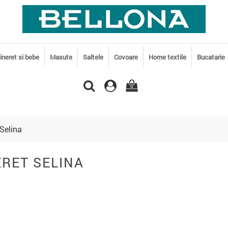
tineret si bebe
Masute
Saltele
Covoare
Home textile
Bucatarie
0
 Selina
ERET SELINA