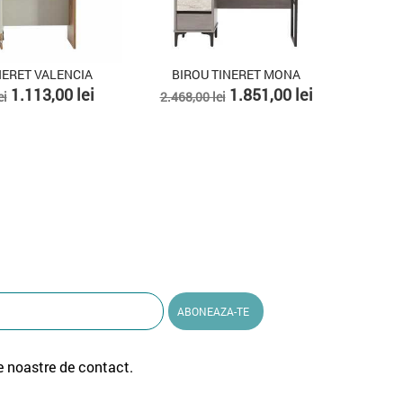
ALENCIA
BIROU TINERET MONA
SET BIROU TI
Pret
Pret
Pret
,00 lei
1.851,00 lei
2.468,00 lei
2.371,00 lei
de
de
baza
baza
e noastre de contact.