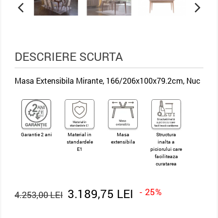
DESCRIERE SCURTA
Masa Extensibila Mirante, 166/206x100x79.2cm, Nuc
Garantie 2 ani
Material in
Masa
Structura
standardele
extensibila
inalta a
E1
piciorului care
faciliteaza
curatarea
3.189,75 LEI
- 25%
4.253,00 LEI