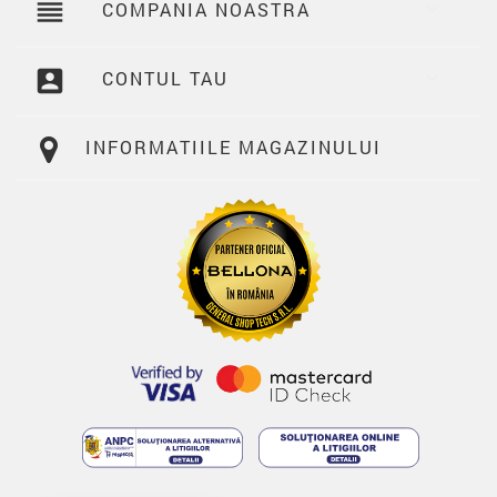
reorder
COMPANIA NOASTRA

account_box
CONTUL TAU

INFORMATIILE MAGAZINULUI