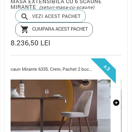
MASA EXTENSIBILA CU 6 SCAUNE
MIRANTE
(seturi-masa-cu-scaune)

VEZI ACEST PACHET

CUMPARA ACEST PACHET
8.236,50 LEI
x 3
Masa Extensibila Mirante