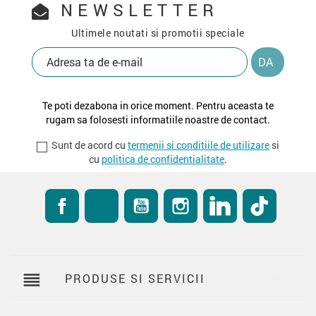
NEWSLETTER
Ultimele noutati si promotii speciale
Te poti dezabona in orice moment. Pentru aceasta te
rugam sa folosesti informatiile noastre de contact.
Sunt de acord cu
termenii si conditiile de utilizare
si
cu
politica de confidentialitate
.
Facebook
RSS
YouTube
Instagram
LinkedIn
TikTok
reorder
PRODUSE SI SERVICII
