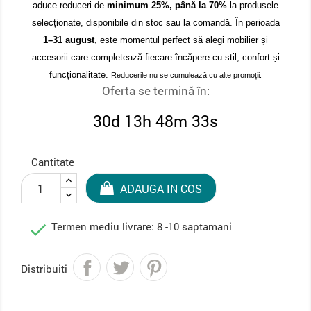
aduce reduceri de
minimum 25%, până la 70%
la produsele
selecționate, disponibile din stoc sau la comandă. În perioada
1–31 august
, este momentul perfect să alegi mobilier și
accesorii care completează fiecare încăpere cu stil, confort și
funcționalitate.
Reducerile nu se cumulează cu alte promoții.
Oferta se termină în:
30d 13h 48m 33s
Cantitate
ADAUGA IN COS

Termen mediu livrare: 8 -10 saptamani
Distribuiti