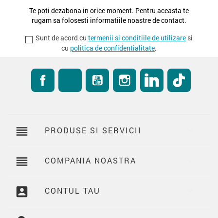
Te poti dezabona in orice moment. Pentru aceasta te
rugam sa folosesti informatiile noastre de contact.
Sunt de acord cu
termenii si conditiile de utilizare
si
cu
politica de confidentialitate
.
Facebook
RSS
YouTube
Instagram
LinkedIn
TikTok
reorder
PRODUSE SI SERVICII

reorder
COMPANIA NOASTRA

account_box
CONTUL TAU
