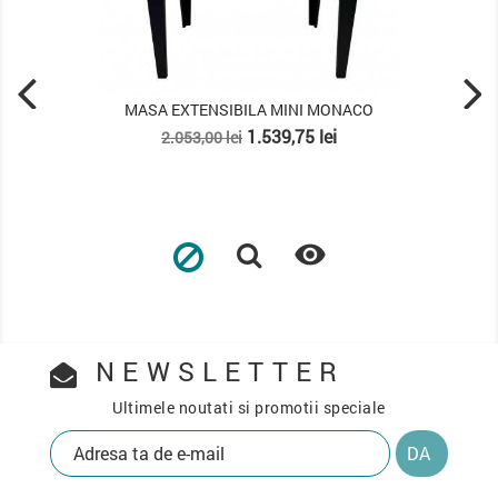
ENSIBILA MINI MONACO
MASA EXTENSIBILA
Pret
Pret
Pret
1.539,75 lei
3.749,
00 lei
4.999,00 lei
de
baza

NEWSLETTER
Ultimele noutati si promotii speciale