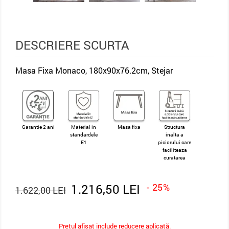
DESCRIERE SCURTA
Masa Fixa Monaco, 180x90x76.2cm, Stejar
Garantie 2 ani
Material in
Masa fixa
Structura
standardele
inalta a
E1
piciorului care
faciliteaza
curatarea
1.216,50 LEI
- 25%
1.622,00 LEI
Pretul afișat include reducere aplicată.