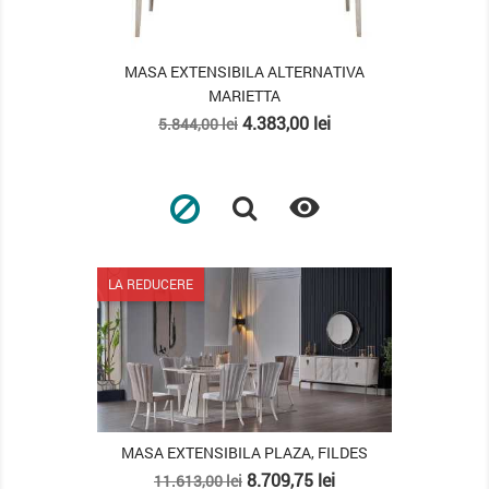
MASA EXTENSIBILA ALTERNATIVA
MARIETTA
Pret
Pret
4.383,00 lei
5.844,00 lei
de
baza

LA REDUCERE
MASA EXTENSIBILA PLAZA, FILDES
Pret
Pret
8.709,75 lei
11.613,00 lei