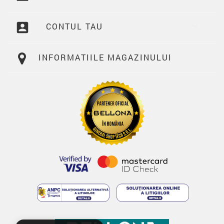
account_box
CONTUL TAU

INFORMATIILE MAGAZINULUI