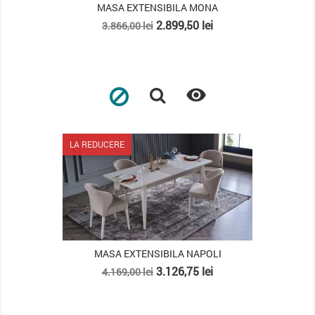
MASA EXTENSIBILA MONA
Pret
Pret
2.899,50 lei
3.866,00 lei
de
baza

LA REDUCERE
MASA EXTENSIBILA NAPOLI
Pret
Pret
3.126,75 lei
4.169,00 lei
de
baza