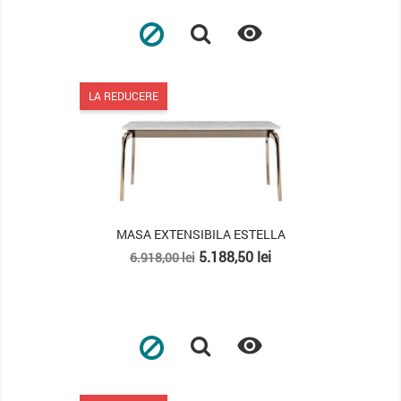

LA REDUCERE
MASA EXTENSIBILA ESTELLA
Pret
Pret
5.188,50 lei
6.918,00 lei
de
baza
