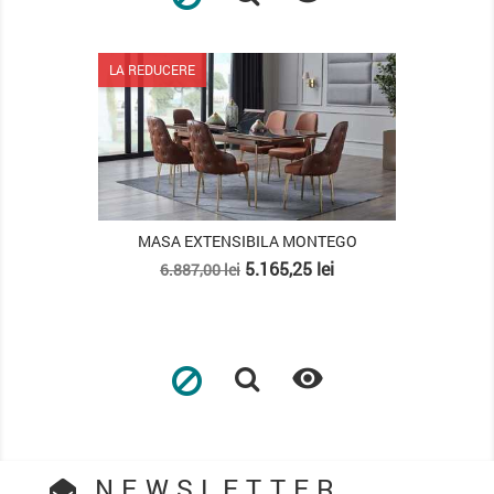
LA REDUCERE
MASA EXTENSIBILA MONTEGO
Pret
Pret
5.165,25 lei
6.887,00 lei
de
baza

NEWSLETTER