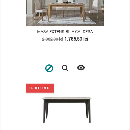
MASA EXTENSIBILA CALDERA
Pret
Pret
1.786,50 lei
2.382,00 lei
de
baza

LA REDUCERE