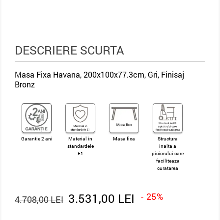
DESCRIERE SCURTA
Masa Fixa Havana, 200x100x77.3cm, Gri, Finisaj
Bronz
Garantie 2 ani
Material in
Masa fixa
Structura
standardele
inalta a
E1
piciorului care
faciliteaza
curatarea
3.531,00 LEI
- 25%
4.708,00 LEI