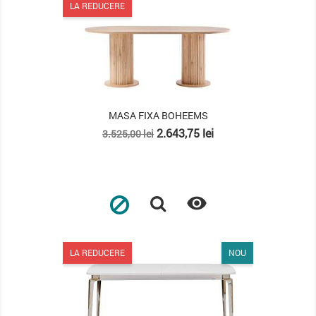
LA REDUCERE
MASA FIXA BOHEEMS
Pret
Pret
2.643,75 lei
3.525,00 lei
de
baza

LA REDUCERE
NOU