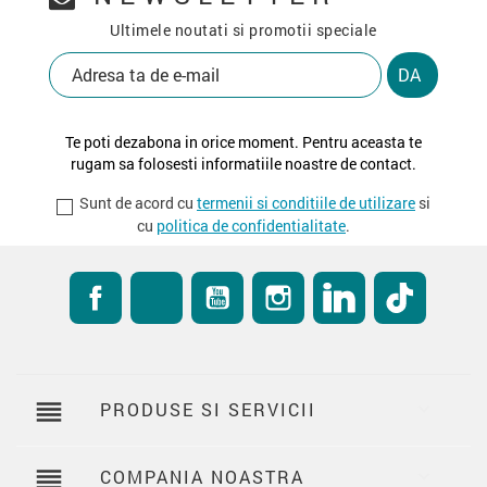
Ultimele noutati si promotii speciale
Te poti dezabona in orice moment. Pentru aceasta te
rugam sa folosesti informatiile noastre de contact.
Sunt de acord cu
termenii si conditiile de utilizare
si
cu
politica de confidentialitate
.
Facebook
RSS
YouTube
Instagram
LinkedIn
TikTok
reorder
PRODUSE SI SERVICII

reorder
COMPANIA NOASTRA
