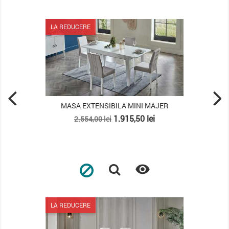
LA REDUCERE
MASA EXTENSIBILA MINI MAJER
Pret
Pret
1.915,50 lei
2.554,00 lei
de
baza

LA REDUCERE