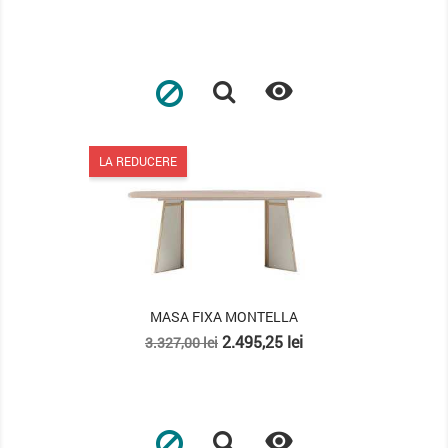
de
baza

LA REDUCERE
MASA FIXA MONTELLA
Pret
Pret
2.495,25 lei
3.327,00 lei
de
baza
