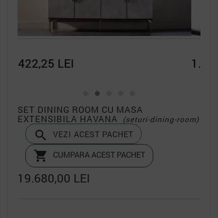
1.451,25 LEI
3.5
SET DINING ROOM CU MASA
EXTENSIBILA HAVANA
(seturi-dining-room)

VEZI ACEST PACHET

CUMPARA ACEST PACHET
19.680,00 LEI