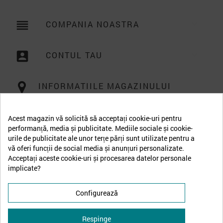
reorder
COMPANIA NOASTRA

account_box
CONTUL TAU

INFORMATIILE MAGAZINULUI
Acest magazin vă solicită să acceptați cookie-uri pentru
performanță, media și publicitate. Mediile sociale și cookie-
urile de publicitate ale unor terțe părți sunt utilizate pentru a
vă oferi funcții de social media și anunțuri personalizate.
Acceptați aceste cookie-uri și procesarea datelor personale
implicate?
Configurează
Respinge