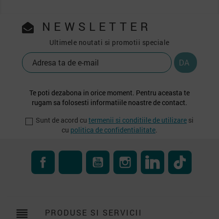
NEWSLETTER
Ultimele noutati si promotii speciale
Te poti dezabona in orice moment. Pentru aceasta te
rugam sa folosesti informatiile noastre de contact.
Sunt de acord cu
termenii si conditiile de utilizare
si
cu
politica de confidentialitate
.
Facebook
RSS
YouTube
Instagram
LinkedIn
TikTok
reorder
PRODUSE SI SERVICII
