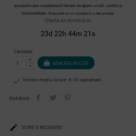
accesorii care completează fiecare încăpere cu stil, confort și
funcționalitate.
Reducerile nu se cumulează cu alte promoții.
Oferta se termină în:
23d 22h 44m 21s
Cantitate
ADAUGA IN COS

Termen mediu livrare: 8 -10 saptamani
Distribuiti

SCRIE O RECENZIE!