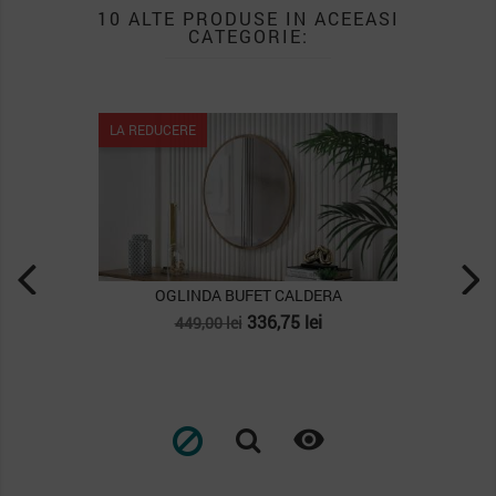
10 ALTE PRODUSE IN ACEEASI
CATEGORIE:
LA REDUCERE
T CALDERA
OGLINDA BUFET VICTOR
et
Pret
Pret
6,75 lei
1.731,00 lei
2.308,00 lei
de
baza

