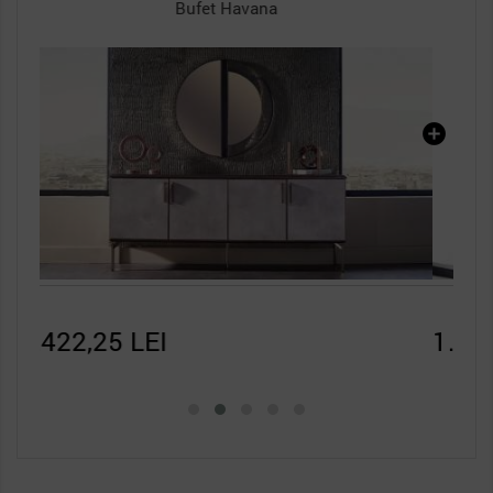
Oglinda Bufet Havana
1.451,25 LEI
3.7