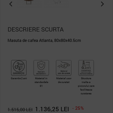
DESCRIERE SCURTA
Masuta de cafea Atlanta, 80x80x40.5cm
Garantie 2 ani
Material in
Material usor
Structura
standardele
de curatat
inalta a
E1
piciorului care
faciliteaza
curatarea
1.136,25 LEI
- 25%
1.515,00 LEI