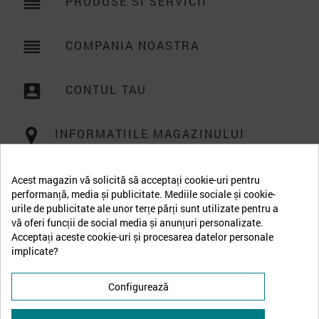
reorder
PRODUSE SI SERVICII

reorder
COMPANIA NOASTRA

account_box
CONTUL TAU

INFORMATIILE MAGAZINULUI
Acest magazin vă solicită să acceptați cookie-uri pentru
performanță, media și publicitate. Mediile sociale și cookie-
urile de publicitate ale unor terțe părți sunt utilizate pentru a
vă oferi funcții de social media și anunțuri personalizate.
Acceptați aceste cookie-uri și procesarea datelor personale
implicate?
Configurează