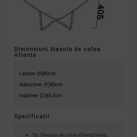
Dimensiuni Masuta de cafea
Atlanta
Latime: (X)80
cm
Adancime: (Y)80
cm
Inaltime: (Z)40.5
cm
Specificatii
Tip: Masuta de cafea Dining/living