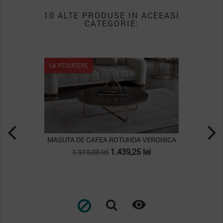
10 ALTE PRODUSE IN ACEEASI
CATEGORIE:
LA REDUCERE
MASUTA DE CAFEA ROTUNDA VERONICA
Pret
Pret
1.439,25 lei
1.919,00 lei
de
baza
