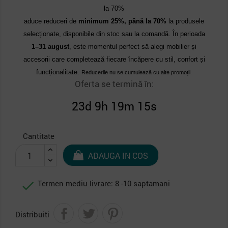
la 70%
aduce reduceri de
minimum 25%, până la 70%
la produsele
selecționate, disponibile din stoc sau la comandă. În perioada
1–31 august
, este momentul perfect să alegi mobilier și
accesorii care completează fiecare încăpere cu stil, confort și
funcționalitate.
Reducerile nu se cumulează cu alte promoții.
Oferta se termină în:
23d 9h 19m 14s
Cantitate
ADAUGA IN COS

Termen mediu livrare: 8 -10 saptamani
Distribuiti