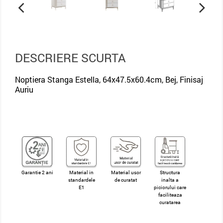
DESCRIERE SCURTA
Noptiera Stanga Estella, 64x47.5x60.4cm, Bej, Finisaj
Auriu
Garantie 2 ani
Material in
Material usor
Structura
standardele
de curatat
inalta a
E1
piciorului care
faciliteaza
curatarea