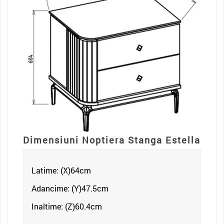
Dimensiuni Noptiera Stanga
Estella
Latime: (X)64
cm
Adancime: (Y)47.5cm
Inaltime: (Z)60.4
cm