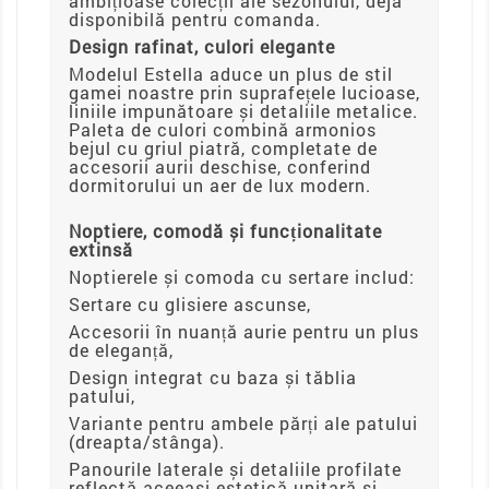
ambițioase colecții ale sezonului, deja
disponibilă pentru comanda.
Design rafinat, culori elegante
Modelul Estella aduce un plus de stil
gamei noastre prin suprafețele lucioase,
liniile impunătoare și detaliile metalice.
Paleta de culori combină armonios
bejul cu griul piatră, completate de
accesorii aurii deschise, conferind
dormitorului un aer de lux modern.
Noptiere, comodă și funcționalitate
extinsă
Noptierele și comoda cu sertare includ:
Sertare cu glisiere ascunse,
Accesorii în nuanță aurie pentru un plus
de eleganță,
Design integrat cu baza și tăblia
patului,
Variante pentru ambele părți ale patului
(dreapta/stânga).
Panourile laterale și detaliile profilate
reflectă aceeași estetică unitară și