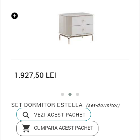
1.927,50 LEI
5.1
SET DORMITOR ESTELLA
(set-dormitor)

VEZI ACEST PACHET

CUMPARA ACEST PACHET