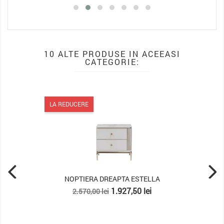
10 ALTE PRODUSE IN ACEEASI
CATEGORIE:
LA REDUCERE
A ESTELLA
NOPTIERA NADIA
t
Pret
Pret
27,50 lei
567,75 lei
757,00 lei
de
baza