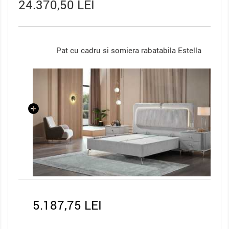
24.370,50 LEI
Pat cu cadru si somiera rabatabila Estella
5.187,75 LEI
8.9