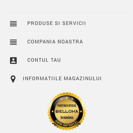
reorder
PRODUSE SI SERVICII

reorder
COMPANIA NOASTRA

account_box
CONTUL TAU

INFORMATIILE MAGAZINULUI