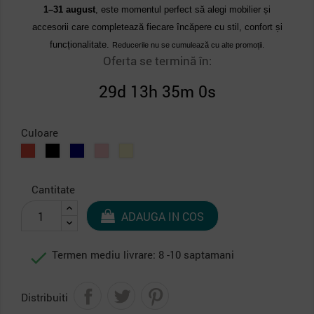
1–31 august
, este momentul perfect să alegi mobilier și
accesorii care completează fiecare încăpere cu stil, confort și
funcționalitate.
Reducerile nu se cumulează cu alte promoții.
Oferta se termină în:
29d 13h 34m 59s
Culoare
Rosu
Negru
Albastru
Roz
Crem
Cantitate
ADAUGA IN COS

Termen mediu livrare: 8 -10 saptamani
Distribuiti