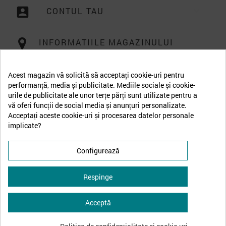
account_box
CONTUL TAU

INFORMATIILE MAGAZINULUI
Acest magazin vă solicită să acceptați cookie-uri pentru
performanță, media și publicitate. Mediile sociale și cookie-
urile de publicitate ale unor terțe părți sunt utilizate pentru a
vă oferi funcții de social media și anunțuri personalizate.
Acceptați aceste cookie-uri și procesarea datelor personale
implicate?
Configurează
Respinge
Acceptă
↩
Retrage-te din contract