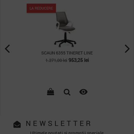
LA REDUCERE
SCAUN 6355 TINERET LINE
Pret
Pret
953,25 lei
1.271,00 lei
de
baza

NEWSLETTER
Ultimele noutati si promotii speciale