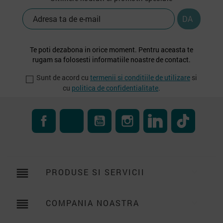
Te poti dezabona in orice moment. Pentru aceasta te
rugam sa folosesti informatiile noastre de contact.
Sunt de acord cu
termenii si conditiile de utilizare
si
cu
politica de confidentialitate
.
Facebook
RSS
YouTube
Instagram
LinkedIn
TikTok
reorder
PRODUSE SI SERVICII

reorder
COMPANIA NOASTRA
