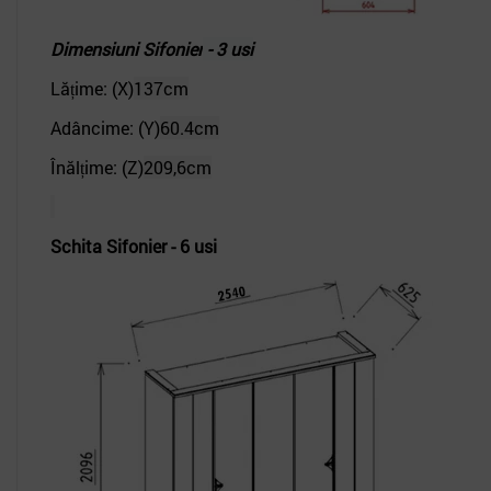
Dimensiuni Sifonier
- 3 usi
Lățime: (X)
137cm
Adâncime: (Y)
60.4cm
Înălțime: (Z)
209,6cm
Schita Sifonier - 6 usi