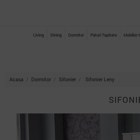
Living
Dining
Dormitor
Paturi Tapitate
Mobilier 
Acasa
Dormitor
Sifonier
Sifonier Leny
SIFONI