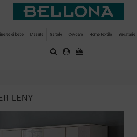
tineret si bebe
Masute
Saltele
Covoare
Home textile
Bucatarie
0
ER LENY