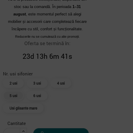
stoc sau la comandă. În perioada
1–31
august
, este momentul perfect să alegi
mobilier și accesorii care completează fiecare
încăpere cu stil, confort și funcționalitate.
Reducerile nu se cumulează cu alte promoții.
Oferta se termină în:
23d 13h 6m 40s
Nr. usi sifonier
2 usi
3 usi
4 usi
5 usi
6 usi
Usi glisante mare
Cantitate