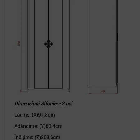
Dimensiuni Sifonier
- 2 usi
Lățime: (X)
91.8cm
Adâncime: (Y)
60.4cm
Înălțime: (Z)
209,6cm