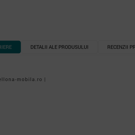
RIERE
DETALII ALE PRODUSULUI
RECENZII P
llona-mobila.ro |