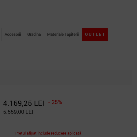
Accesorii
Gradina
Materiale Tapiterii
O U T L E T
4.169,25 LEI
- 25%
5.559,00 LEI
Pretul afișat include reducere aplicată.