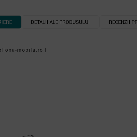
RIERE
DETALII ALE PRODUSULUI
RECENZII P
llona-mobila.ro |