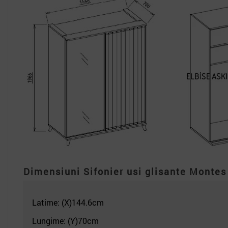
Dimensiuni Sifonier usi glisante Montes
Latime: (X)144.6
cm
Lungime: (Y)70cm