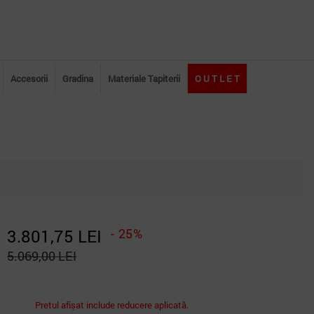
Accesorii
Gradina
Materiale Tapiterii
O U T L E T
3.801,75 LEI
- 25%
5.069,00 LEI
Pretul afișat include reducere aplicată.