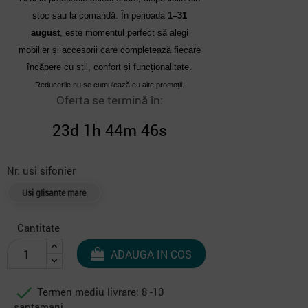
stoc sau la comandă. În perioada
1–31
august
, este momentul perfect să alegi
mobilier și accesorii care completează fiecare
încăpere cu stil, confort și funcționalitate.
Reducerile nu se cumulează cu alte promoții.
Oferta se termină în:
23d 1h 44m 45s
Nr. usi sifonier
Usi glisante mare
Cantitate
ADAUGA IN COS

Termen mediu livrare: 8 -10
saptamani