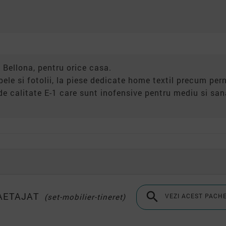
 Bellona, pentru orice casa.
apele si fotolii, la piese dedicate home textil precum pern
de calitate E-1 care sunt inofensive pentru mediu si s

RAETAJAT
(set-mobilier-tineret)
VEZI ACEST PACH