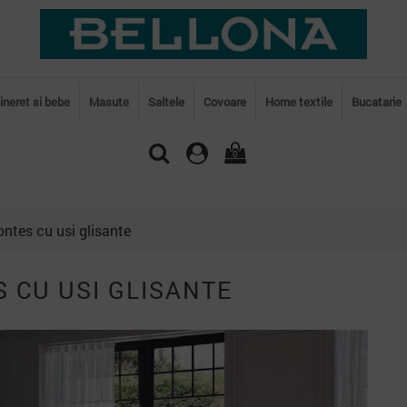
tineret si bebe
Masute
Saltele
Covoare
Home textile
Bucatarie
0
ontes cu usi glisante
 CU USI GLISANTE