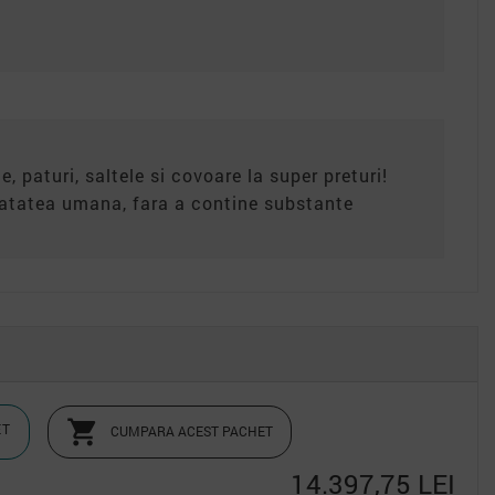
e, paturi, saltele si covoare la super preturi!
anatatea umana, fara a contine substante

ET
CUMPARA ACEST PACHET
14.397,75 LEI