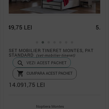
5.298,00 LEI
3.8
SET MOBILIER TINERET MONTES, PAT
STANDARD
(set-mobilier-tineret)

VEZI ACEST PACHET

CUMPARA ACEST PACHET
14.091,75 LEI
Cadru Pat Tineret Montes