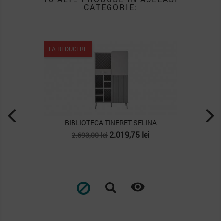
CATEGORIE:
LA REDUCERE
ERET SELINA
BIBLIOTECA TINERET MONA
et
Pret
Pret
019,75 lei
2.084,25 lei
2.779,00 lei
de
baza

