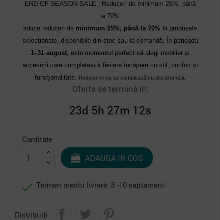
END OF SEASON SALE | Reduceri de minimum 25%, până
la 70%
aduce reduceri de
minimum 25%, până la 70%
la produsele
selecționate, disponibile din stoc sau la comandă. În perioada
1–31 august
, este momentul perfect să alegi mobilier și
accesorii care completează fiecare încăpere cu stil, confort și
funcționalitate.
Reducerile nu se cumulează cu alte promoții.
Oferta se termină în:
23d 5h 27m 12s
Cantitate
ADAUGA IN COS

Termen mediu livrare: 8 -10 saptamani
Distribuiti