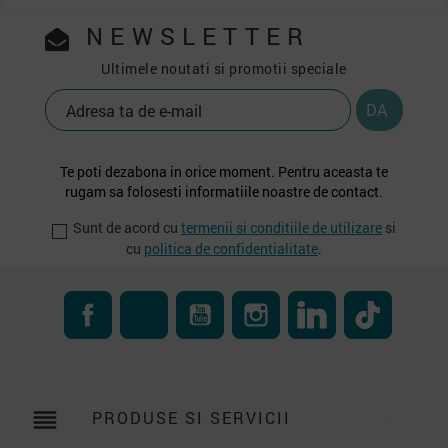
NEWSLETTER
Ultimele noutati si promotii speciale
Te poti dezabona in orice moment. Pentru aceasta te
rugam sa folosesti informatiile noastre de contact.
Sunt de acord cu
termenii si conditiile de utilizare
si
cu
politica de confidentialitate
.
Facebook
RSS
YouTube
Instagram
LinkedIn
TikTok
reorder
PRODUSE SI SERVICII
