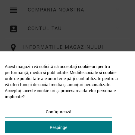
reorder
COMPANIA NOASTRA

account_box
CONTUL TAU

INFORMATIILE MAGAZINULUI
Acest magazin vă solicită să acceptați cookie-uri pentru
performanță, media și publicitate. Mediile sociale și cookie-
urile de publicitate ale unor terțe părți sunt utilizate pentru a
vă oferi funcții de social media și anunțuri personalizate.
Acceptați aceste cookie-uri și procesarea datelor personale
implicate?
Configurează
Respinge