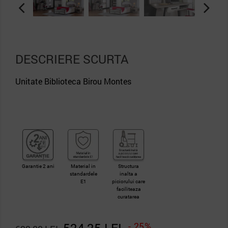
DESCRIERE SCURTA
Unitate Biblioteca Birou Montes
Garantie 2 ani
Material in
Structura
standardele
inalta a
E1
piciorului care
faciliteaza
curatarea
- 25%