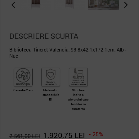
DESCRIERE SCURTA
Biblioteca Tineret Valencia, 93.8x42.1x172.1cm, Alb -
Nuc
Garantie 2 ani
Material in
Structura
standardele
inalta a
E1
piciorului care
faciliteaza
curatarea
1.920,75 LEI
- 25%
2.561,00 LEI