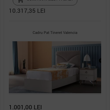
10.317,35 LEI
Tablie Tineret Valencia
953,25 LEI
861