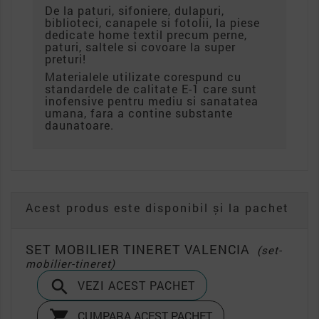
De la paturi, sifoniere, dulapuri,
biblioteci, canapele si fotolii, la piese
dedicate home textil precum perne,
paturi, saltele si covoare la super
preturi!
Materialele utilizate corespund cu
standardele de calitate E-1 care sunt
inofensive pentru mediu si sanatatea
umana, fara a contine substante
daunatoare.
Acest produs este disponibil și la pachet
SET MOBILIER TINERET VALENCIA
(set-
mobilier-tineret)

VEZI ACEST PACHET

CUMPARA ACEST PACHET