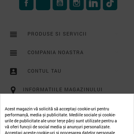
reorder
PRODUSE SI SERVICII

reorder
COMPANIA NOASTRA

account_box
CONTUL TAU

INFORMATIILE MAGAZINULUI
Acest magazin vă solicită să acceptați cookie-uri pentru
performanță, media și publicitate. Mediile sociale și cookie-
urile de publicitate ale unor terțe părți sunt utilizate pentru a
vă oferi funcții de social media și anunțuri personalizate.
Acceptați aceste cookie-uri și procesarea datelor personale