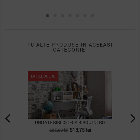
10 ALTE PRODUSE IN ACEEASI
CATEGORIE:
EDUCERE
LA REDUCERE
ITATE BIBLIOTECA BIROU INTRO
BIBLIOTECA 
Pret
Pret
Pret
513,75 lei
685,00 lei
2.693,00 le
de
de