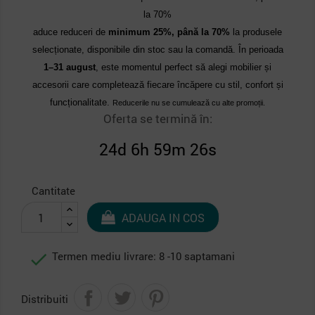
la 70%
aduce reduceri de
minimum 25%, până la 70%
la produsele
selecționate, disponibile din stoc sau la comandă. În perioada
1–31 august
, este momentul perfect să alegi mobilier și
accesorii care completează fiecare încăpere cu stil, confort și
funcționalitate.
Reducerile nu se cumulează cu alte promoții.
Oferta se termină în:
24d 6h 59m 25s
Cantitate
ADAUGA IN COS

Termen mediu livrare: 8 -10 saptamani
Distribuiti