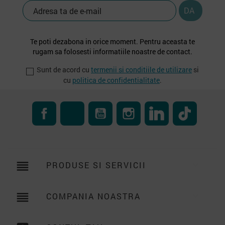
Te poti dezabona in orice moment. Pentru aceasta te
rugam sa folosesti informatiile noastre de contact.
Sunt de acord cu
termenii si conditiile de utilizare
si
cu
politica de confidentialitate
.
Facebook
RSS
YouTube
Instagram
LinkedIn
TikTok
reorder
PRODUSE SI SERVICII

reorder
COMPANIA NOASTRA
