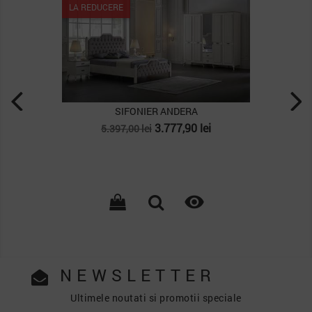
LA REDUCERE
SIFONIER ANDERA
Pret
Pret
3.777,90 lei
5.397,00 lei
de
baza

NEWSLETTER
Ultimele noutati si promotii speciale