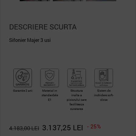
DESCRIERE SCURTA
Sifonier Majer 3 usi
Garantie 2 ani
Material in
Structura
Sistem de
standardele
inalta a
inchidere soft-
E1
piciorului care
close
faciliteaza
curatarea
3.137,25 LEI
- 25%
4.183,00 LEI