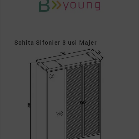
Schita Sifonier 3 usi Majer