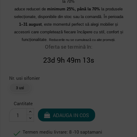
la 70%
aduce reduceri de
minimum 25%, până la 70%
la produsele
selecționate, disponibile din stoc sau la comandă. În perioada
1–31 august
, este momentul perfect să alegi mobilier și
accesorii care completează fiecare încăpere cu stil, confort și
funcționalitate.
Reducerile nu se cumulează cu alte promoții.
Oferta se termină în:
23d 9h 49m 12s
Nr. usi sifonier
3 usi
Cantitate
ADAUGA IN COS

Termen mediu livrare: 8 -10 saptamani