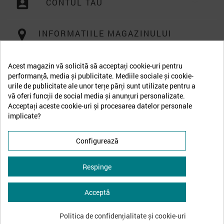
account_box
CONTUL TAU

INFORMATIILE MAGAZINULUI
Acest magazin vă solicită să acceptați cookie-uri pentru
performanță, media și publicitate. Mediile sociale și cookie-
urile de publicitate ale unor terțe părți sunt utilizate pentru a
vă oferi funcții de social media și anunțuri personalizate.
Acceptați aceste cookie-uri și procesarea datelor personale
implicate?
Configurează
Respinge
Acceptă
↩
Retrage-te din contract
Politica de confidențialitate și cookie-uri