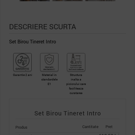
DESCRIERE SCURTA
Set Birou Tineret Intro
Garantie 2 ani
Material in
Structura
standardele
inalta a
E1
piciorului care
faciliteaza
curatarea
Set Birou Tineret Intro
Cantitate
Pret
Produs