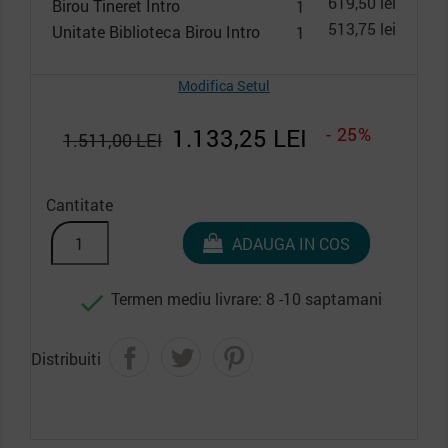
619,50 lei
Birou Tineret Intro
1
513,75 lei
Unitate Biblioteca Birou Intro
1
Modifica Setul
1.133,25 LEI
- 25%
1.511,00 LEI
Cantitate
ADAUGA IN COS
Termen mediu livrare: 8 -10 saptamani

Distribuiti