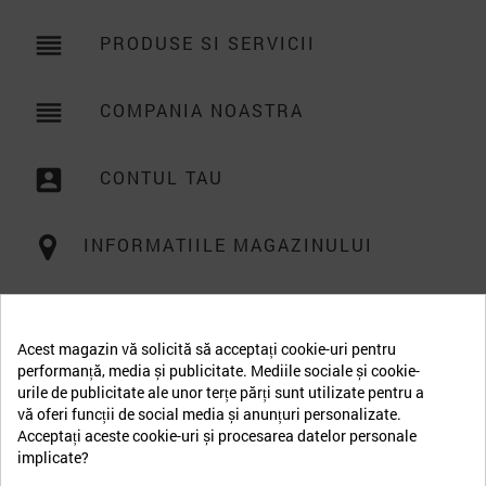
reorder
PRODUSE SI SERVICII

reorder
COMPANIA NOASTRA

account_box
CONTUL TAU

INFORMATIILE MAGAZINULUI
Acest magazin vă solicită să acceptați cookie-uri pentru
performanță, media și publicitate. Mediile sociale și cookie-
urile de publicitate ale unor terțe părți sunt utilizate pentru a
vă oferi funcții de social media și anunțuri personalizate.
Acceptați aceste cookie-uri și procesarea datelor personale
implicate?