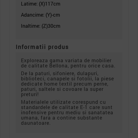
Latime: (X)117
cm
Adancime: (Y)-cm
Inaltime: (Z)30
cm
Informatii produs
Exploreaza gama variata de mobilier
de calitate Bellona, pentru orice casa.
De la paturi, sifoniere, dulapuri,
biblioteci, canapele si fotolii, la piese
dedicate home textil precum perne,
paturi, saltele si covoare la super
preturi!
Materialele utilizate corespund cu
standardele de calitate E-1 care sunt
inofensive pentru mediu si sanatatea
umana, fara a contine substante
daunatoare.