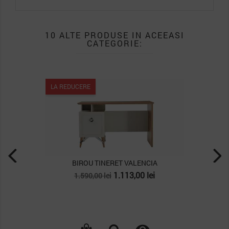
10 ALTE PRODUSE IN ACEEASI
CATEGORIE:
CERE
LA REDUCERE
IROU TINERET VALENCIA
BIROU CU RAFT 
Pret
Pret
Pret
P
1.113,00 lei
2
1.590,00 lei
3.000,00 lei
de
de
baza
baza