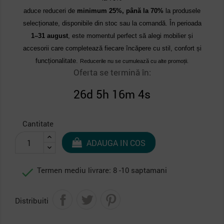
aduce reduceri de
minimum 25%, până la 70%
la produsele
selecționate, disponibile din stoc sau la comandă. În perioada
1–31 august
, este momentul perfect să alegi mobilier și
accesorii care completează fiecare încăpere cu stil, confort și
funcționalitate.
Reducerile nu se cumulează cu alte promoții.
Oferta se termină în:
26d 5h 16m 4s
Cantitate
ADAUGA IN COS

Termen mediu livrare: 8 -10 saptamani
Distribuiti