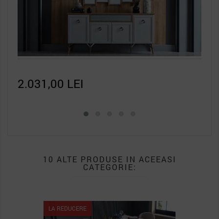
676,50 LEI
2.1
10 ALTE PRODUSE IN ACEEASI
CATEGORIE:
LA REDUCERE