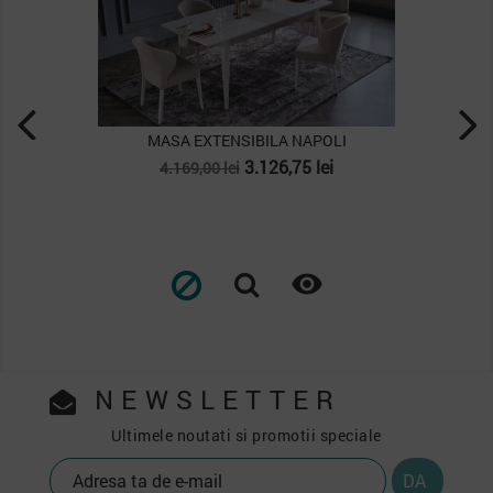
NAPOLI
MASA EXTENSIBILA MONA
Pret
Pret
5 lei
2.899,50 lei
3.866,00 lei
de
baza


NEWSLETTER
Ultimele noutati si promotii speciale