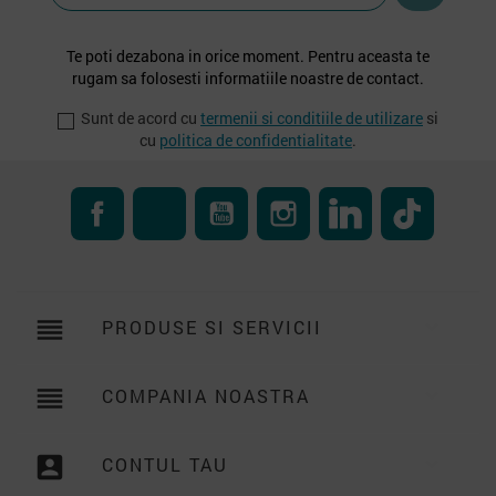
Te poti dezabona in orice moment. Pentru aceasta te
rugam sa folosesti informatiile noastre de contact.
Sunt de acord cu
termenii si conditiile de utilizare
si
cu
politica de confidentialitate
.
Facebook
RSS
YouTube
Instagram
LinkedIn
TikTok
reorder
PRODUSE SI SERVICII

reorder
COMPANIA NOASTRA

account_box
CONTUL TAU
