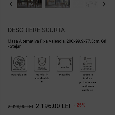
DESCRIERE SCURTA
Masa Alternativa Fixa Valencia, 200x99.9x77.3cm, Gri
- Stejar
Garanție 2 ani
Material in
Masa fixa
Structura
standardele
inalta a
E1
piciorului care
faciliteaza
curatarea
2.196,00 LEI
- 25%
2.928,00 LEI