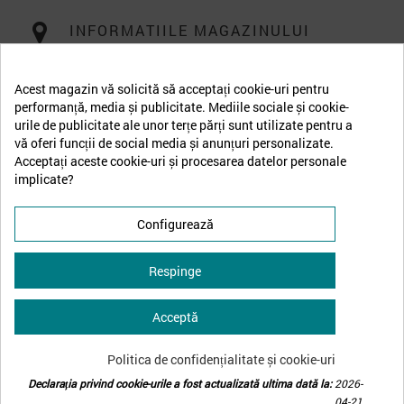
INFORMATIILE MAGAZINULUI
Acest magazin vă solicită să acceptați cookie-uri pentru
performanță, media și publicitate. Mediile sociale și cookie-
urile de publicitate ale unor terțe părți sunt utilizate pentru a
vă oferi funcții de social media și anunțuri personalizate.
Acceptați aceste cookie-uri și procesarea datelor personale
implicate?
Configurează
Respinge
Acceptă
↩
Retrage-te din contract
Politica de confidențialitate și cookie-uri
Declarația privind cookie-urile a fost actualizată ultima dată la:
2026-
© 2026 - Bellona Romania | all rights reserved.
04-21