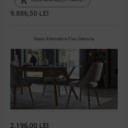

9.886,50 LEI
x 3
Scaun 6323 Valencia, Pachet 2 bucati
7.690,50 LEI