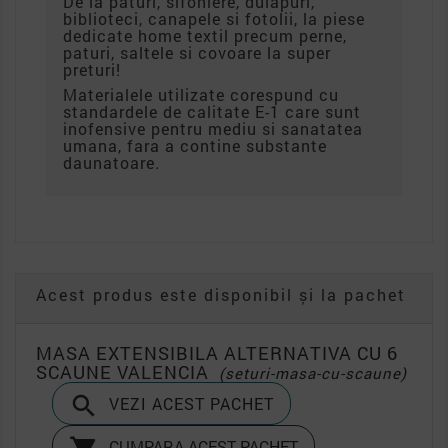
De la paturi, sifoniere, dulapuri,
biblioteci, canapele si fotolii, la piese
dedicate home textil precum perne,
paturi, saltele si covoare la super
preturi!
Materialele utilizate corespund cu
standardele de calitate E-1 care sunt
inofensive pentru mediu si sanatatea
umana, fara a contine substante
daunatoare.
Acest produs este disponibil și la pachet
MASA EXTENSIBILA ALTERNATIVA CU 6
SCAUNE VALENCIA
(seturi-masa-cu-scaune)

VEZI ACEST PACHET
CUMPARA ACEST PACHET