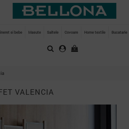
tineret si bebe
Masute
Saltele
Covoare
Home textile
Bucatarie
0
cia
FET VALENCIA