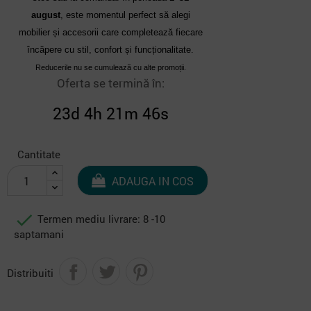
august
, este momentul perfect să alegi
mobilier și accesorii care completează fiecare
încăpere cu stil, confort și funcționalitate.
Reducerile nu se cumulează cu alte promoții.
Oferta se termină în:
23d 4h 21m 45s
Cantitate
ADAUGA IN COS

Termen mediu livrare: 8 -10
saptamani
Distribuiti