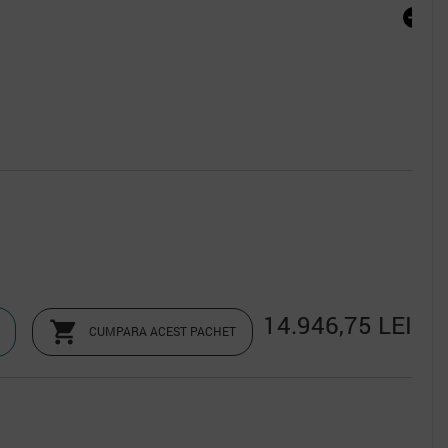
2.1
14.946,75 LEI

CUMPARA ACEST PACHET