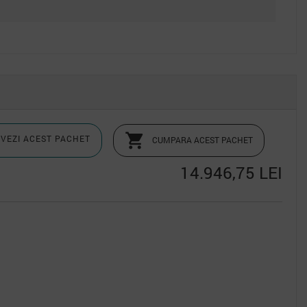

VEZI ACEST PACHET
CUMPARA ACEST PACHET
14.946,75 LEI