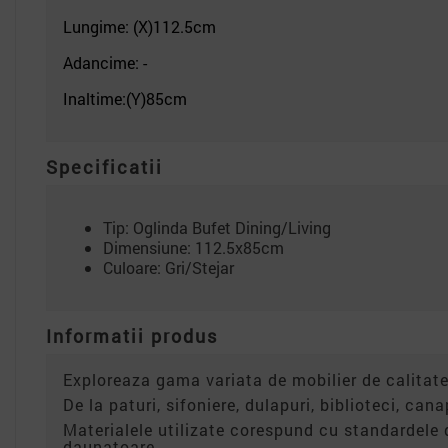
Lungime: (X)112.5
cm
Adancime: -
Inaltime:(Y)85cm
Specificatii
Tip: Oglinda Bufet Dining/Living
Dimensiune: 112.5x85cm
Culoare: Gri/Stejar
Informatii produs
Exploreaza gama variata de mobilier de calitate
De la paturi, sifoniere, dulapuri, biblioteci, can
Materialele utilizate corespund cu standardele 
daunatoare.