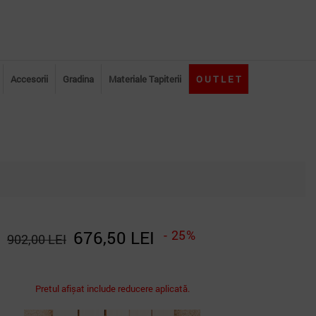
Accesorii
Gradina
Materiale Tapiterii
O U T L E T
676,50 LEI
- 25%
902,00 LEI
Pretul afișat include reducere aplicată.