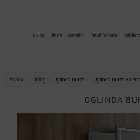
Living
Dining
Dormitor
Paturi Tapitate
Mobilier 
Acasa
Dining
Oglinda Bufet
Oglinda Bufet Valen
OGLINDA BU