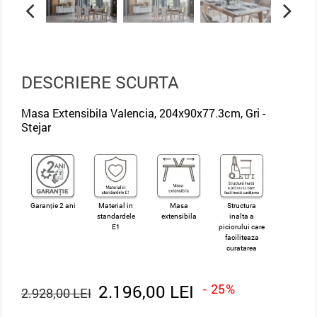
DESCRIERE SCURTA
Masa Extensibila Valencia, 204x90x77.3cm, Gri -
Stejar
Garanție 2 ani
Material in
Masa
Structura
standardele
extensibila
inalta a
E1
piciorului care
faciliteaza
curatarea
2.196,00 LEI
- 25%
2.928,00 LEI