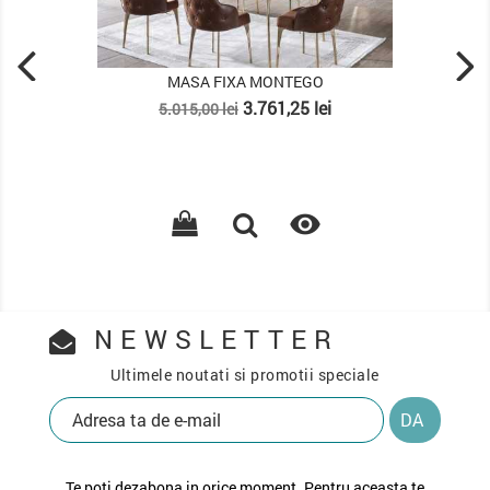
TEGO
MASA FIXA BOHEEMS
Pret
Pret
5 lei
2.643,75 lei
3.525,00 lei
de
baza


NEWSLETTER
Ultimele noutati si promotii speciale
Te poti dezabona in orice moment. Pentru aceasta te