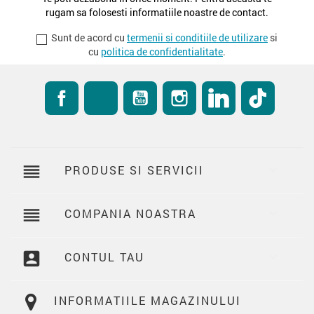
rugam sa folosesti informatiile noastre de contact.
Sunt de acord cu
termenii si conditiile de utilizare
si
cu
politica de confidentialitate
.
Facebook
RSS
YouTube
Instagram
LinkedIn
TikTok
reorder
PRODUSE SI SERVICII

reorder
COMPANIA NOASTRA

account_box
CONTUL TAU

INFORMATIILE MAGAZINULUI