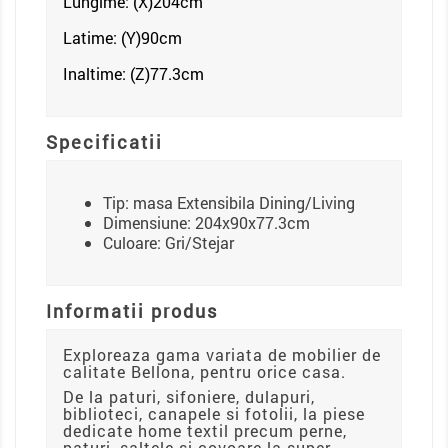
Lungime: (X)204
cm
Latime: (Y)90cm
Inaltime: (Z)77.3
cm
Specificatii
Tip: masa Extensibila Dining/Living
Dimensiune: 204x90x77.3cm
Culoare: Gri/Stejar
Informatii produs
Exploreaza gama variata de mobilier de
calitate Bellona, pentru orice casa.
De la paturi, sifoniere, dulapuri,
biblioteci, canapele si fotolii, la piese
dedicate home textil precum perne,
paturi, saltele si covoare la super