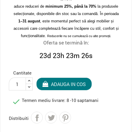
aduce reduceri de
minimum 25%, până la 70%
la produsele
selecționate, disponibile din stoc sau la comandă. În perioada
1–31 august
, este momentul perfect să alegi mobilier și
accesorii care completează fiecare încăpere cu stil, confort și
funcționalitate.
Reducerile nu se cumulează cu alte promoții.
Oferta se termină în:
23d 23h 23m 26s
Cantitate
ADAUGA IN COS

Termen mediu livrare: 8 -10 saptamani
Distribuiti